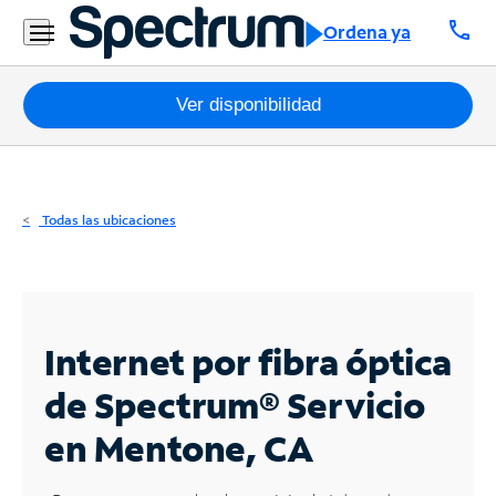
Residencial
call
Ordena ya
Business
Paquetes
Ver disponibilidad
Internet
TV
Todas las ubicaciones
Móvil
Teléfono
Residencial
Internet por fibra óptica
Business
de Spectrum®
Servicio
en Mentone, CA
Contáctanos
Inglés