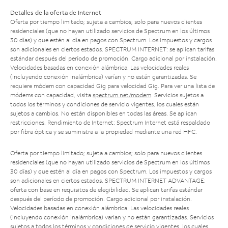
Detalles de la oferta de Internet
Oferta por tiempo limitado; sujeta a cambios; solo para nuevos clientes
residenciales (que no hayan utilizado servicios de Spectrum en los últimos
30 días) y que estén al día en pagos con Spectrum. Los impuestos y cargos
son adicionales en ciertos estados. SPECTRUM INTERNET: se aplican tarifas
estándar después del período de promoción. Cargo adicional por instalación.
Velocidades basadas en conexión alámbrica. Las velocidades reales
(incluyendo conexión inalámbrica) varían y no están garantizadas. Se
requiere módem con capacidad Gig para velocidad Gig. Para ver una lista de
módems con capacidad, visita
spectrum.net/modem
. Servicios sujetos a
todos los términos y condiciones de servicio vigentes, los cuales están
sujetos a cambios. No están disponibles en todas las áreas. Se aplican
restricciones. Rendimiento de Internet: Spectrum Internet está respaldado
por fibra óptica y se suministra a la propiedad mediante una red HFC.
Oferta por tiempo limitado; sujeta a cambios; solo para nuevos clientes
residenciales (que no hayan utilizado servicios de Spectrum en los últimos
30 días) y que estén al día en pagos con Spectrum. Los impuestos y cargos
son adicionales en ciertos estados. SPECTRUM INTERNET ADVANTAGE:
oferta con base en requisitos de elegibilidad. Se aplican tarifas estándar
después del período de promoción. Cargo adicional por instalación.
Velocidades basadas en conexión alámbrica. Las velocidades reales
(incluyendo conexión inalámbrica) varían y no están garantizadas. Servicios
sujetos a todos los términos y condiciones de servicio vigentes, los cuales