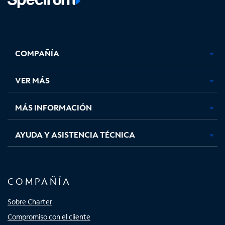
Facebook,
Instagram,
Youtube,
X,
se
se
se
se
COMPAÑÍA
abre
abre
abre
abre
en
en
en
en
una
una
una
una
VER MÁS
pestaña
pestaña
pestaña
pestaña
nueva
nueva
nueva
nueva
MÁS INFORMACIÓN
AYUDA Y ASISTENCIA TÉCNICA
COMPAÑÍA
Sobre Charter
Compromiso con el cliente