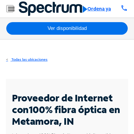
Residencial
call
Ordena ya
Business
Paquetes
Ver disponibilidad
Internet
TV
Todas las ubicaciones
Móvil
Teléfono
Residencial
Proveedor de Internet
Business
con
100% fibra óptica en
Metamora, IN
Contáctanos
Inglés