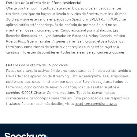
Detalles de la oferta de teléfono residencial
Oferta por tiempo limitado; sujeta a cambios; solo para nuevos clientes
residenciales (que no hayan utilizado servicios de Spectrum en los últimos
30 días) y que estén al día en pagos con Spectrum. SPECTRUM VOICE: se
aplican tarifas estándar después del período de promoción o si no se
mantienen los servicios elegibles. Cargo adicional por instalación. Las
llamadas ilimitadas incluyen llamadas en Estados Unidos, Canadá, México,
Puerto Rico, Guam, las Islas Vírgenes y más. Servicios sujetos a todos los
términos y condiciones de servicio vigentes, los cuales están sujetos a
cambios. No están disponibles en todas las áreas. Se aplican restricciones.
Detalles de la oferta de TV por cable
Puede solicitarse la activación de una nueva suscripción para ver contenido a
través de cada aplicación de streaming. Esto no reemplaza las suscripciones
existentes; esas se administrarán por separado. Servicios sujetos a todos los
términos y condiciones de servicio vigentes, los cuales están sujetos a
cambios. ©2025 Charter Communications. Todas las demás marcas
comerciales y los logotipos presentes aquí son propiedad de sus respectivos
titulares. Para conocer más detalles, visita
spectrum.com/disclosures
.