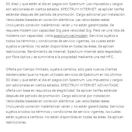
30 días) y que estén al día en pagos con Spectrum. Los impuestos y cargos
son adicionales en ciertos estados. SPECTRUM INTERNET: se aplican tarifas
estándar después del período de promoción. Cargo adicional por instalación.
Velocidades basadas en conexión alámbrica. Las velocidades reales
(incluyendo conexión inalámbrica) varían y no están garantizadas. Se
requiere módem con capacidad Gig para velocidad Gig. Para ver una lista de
módems con capacidad, visita
spectrum.net/modem
. Servicios sujetos a
todos los términos y condiciones de servicio vigentes, los cuales están
sujetos a cambios. No están disponibles en todas las áreas. Se aplican
restricciones. Rendimiento de Internet: Spectrum Internet está respaldado
por fibra óptica y se suministra a la propiedad mediante una red HFC.
Oferta por tiempo limitado; sujeta a cambios; solo para nuevos clientes
residenciales (que no hayan utilizado servicios de Spectrum en los últimos
30 días) y que estén al día en pagos con Spectrum. Los impuestos y cargos
son adicionales en ciertos estados. SPECTRUM INTERNET ADVANTAGE:
oferta con base en requisitos de elegibilidad. Se aplican tarifas estándar
después del período de promoción. Cargo adicional por instalación.
Velocidades basadas en conexión alámbrica. Las velocidades reales
(incluyendo conexión inalámbrica) varían y no están garantizadas. Servicios
sujetos a todos los términos y condiciones de servicio vigentes, los cuales
están sujetos a cambios. No están disponibles en todas las áreas. Se aplican
restricciones.