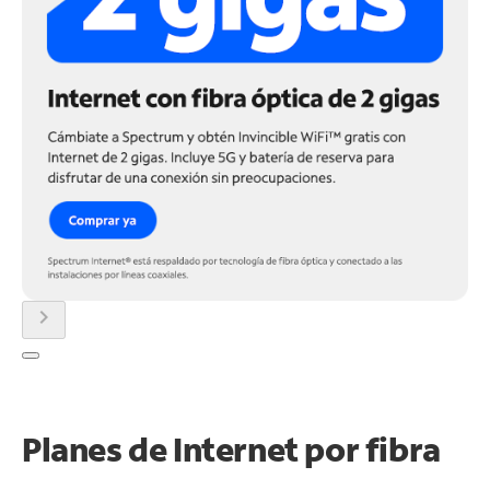
chevron_right
Planes de Internet por fibra