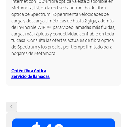
Internet con 100% fibra óptica ya está disponible en
Metamora, IN, en la red de banda ancha de fibra
Administrar
óptica de Spectrum. Experimenta velocidades de
cuenta
carga y descarga simétricas de hasta 2 giga, además
Encuentra
de Invincible WiFi™, para videollamadas más fluidas,
una
cargas más rápidas y conectividad confiable en toda
tienda
tu casa. Consulta las ofertas actuales de fibra óptica
de Spectrum y los precios por tiempo limitado para
hogares de Metamora.
Obtén fibra óptica
Servicio de llamadas
chevron_left