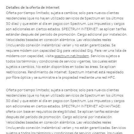
Detalles de la oferta de Internet
Oferta por tiempo limitado; sujeta a cambios; solo para nuevos clientes
residenciales (que no hayan utilizado servicios de Spectrum en los últimos
30 días) y que estén al día en pagos con Spectrum. Los impuestos y cargos
son adicionales en ciertos estados. SPECTRUM INTERNET: se aplican tarifas
estándar después del período de promoción. Cargo adicional por instalación.
Velocidades basadas en conexión alámbrica. Las velocidades reales
(incluyendo conexión inalámbrica) varían y no están garantizadas. Se
requiere módem con capacidad Gig para velocidad Gig. Para ver una lista de
módems con capacidad, visita
spectrum.net/modem
. Servicios sujetos a
todos los términos y condiciones de servicio vigentes, los cuales están
sujetos a cambios. No están disponibles en todas las áreas. Se aplican
restricciones. Rendimiento de Internet: Spectrum Internet está respaldado
por fibra óptica y se suministra a la propiedad mediante una red HFC.
Oferta por tiempo limitado; sujeta a cambios; solo para nuevos clientes
residenciales (que no hayan utilizado servicios de Spectrum en los últimos
30 días) y que estén al día en pagos con Spectrum. Los impuestos y cargos
son adicionales en ciertos estados. SPECTRUM INTERNET ADVANTAGE:
oferta con base en requisitos de elegibilidad. Se aplican tarifas estándar
después del período de promoción. Cargo adicional por instalación.
Velocidades basadas en conexión alámbrica. Las velocidades reales
(incluyendo conexión inalámbrica) varían y no están garantizadas. Servicios
sujetos a todos los términos y condiciones de servicio vigentes, los cuales