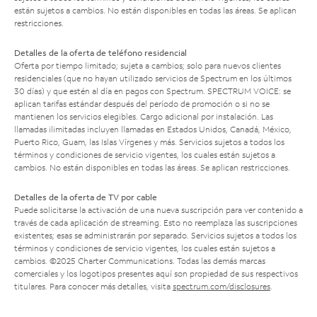
están sujetos a cambios. No están disponibles en todas las áreas. Se aplican
restricciones.
Detalles de la oferta de teléfono residencial
Oferta por tiempo limitado; sujeta a cambios; solo para nuevos clientes
residenciales (que no hayan utilizado servicios de Spectrum en los últimos
30 días) y que estén al día en pagos con Spectrum. SPECTRUM VOICE: se
aplican tarifas estándar después del período de promoción o si no se
mantienen los servicios elegibles. Cargo adicional por instalación. Las
llamadas ilimitadas incluyen llamadas en Estados Unidos, Canadá, México,
Puerto Rico, Guam, las Islas Vírgenes y más. Servicios sujetos a todos los
términos y condiciones de servicio vigentes, los cuales están sujetos a
cambios. No están disponibles en todas las áreas. Se aplican restricciones.
Detalles de la oferta de TV por cable
Puede solicitarse la activación de una nueva suscripción para ver contenido a
través de cada aplicación de streaming. Esto no reemplaza las suscripciones
existentes; esas se administrarán por separado. Servicios sujetos a todos los
términos y condiciones de servicio vigentes, los cuales están sujetos a
cambios. ©2025 Charter Communications. Todas las demás marcas
comerciales y los logotipos presentes aquí son propiedad de sus respectivos
titulares. Para conocer más detalles, visita
spectrum.com/disclosures
.