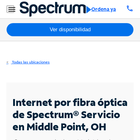
Residencial
call
Ordena ya
Business
Paquetes
Ver disponibilidad
Internet
TV
Todas las ubicaciones
Móvil
Teléfono
Residencial
Internet por fibra óptica
Business
de Spectrum®
Servicio
en Middle Point, OH
Contáctanos
Inglés