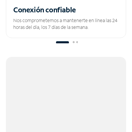
Conexión confiable
Nos comprometemos a mantenerte en línea las 24
horas del día, los 7 días de la semana.