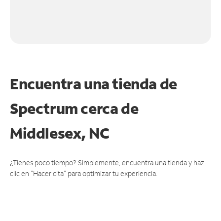
Encuentra una tienda de
Spectrum
cerca de
Middlesex, NC
¿Tienes poco tiempo? Simplemente, encuentra una tienda y haz
clic en "Hacer cita" para optimizar tu experiencia.