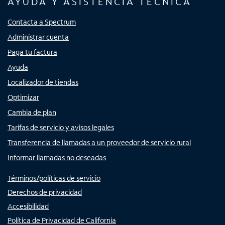
AYUDA Y ASISTENCIA TÉCNICA
Contacta a Spectrum
Administrar cuenta
Paga tu factura
Ayuda
Localizador de tiendas
Optimizar
Cambia de plan
Tarifas de servicio y avisos legales
Transferencia de llamadas a un proveedor de servicio rural
Informar llamadas no deseadas
Términos/políticas de servicio
Derechos de privacidad
Accesibilidad
Política de Privacidad de California