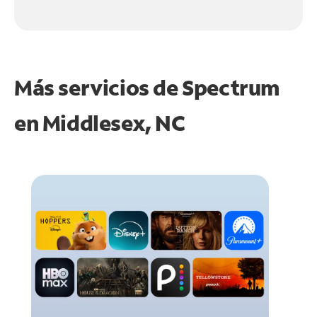
Más servicios de Spectrum
en
Middlesex, NC