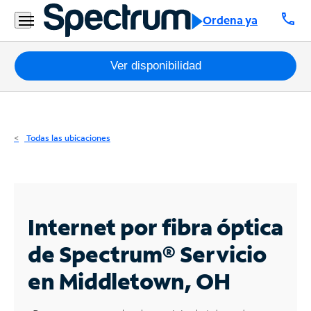
Residencial
call
Ordena ya
Business
Paquetes
Ver disponibilidad
Internet
TV
Todas las ubicaciones
Móvil
Teléfono
Residencial
Internet por fibra óptica
Business
de Spectrum®
Servicio
en Middletown, OH
Contáctanos
Inglés