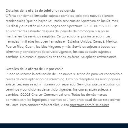
Detalles de la oferta de teléfono residencial
Oferta por tiempo limitado; sujeta a cambios; solo para nuevos clientes
residenciales (que no hayan utilizado servicios de Spectrum en los últimos
30 días) y que estén al día en pagos con Spectrum. SPECTRUM VOICE: se
aplican tarifas estándar después del período de promoción o si no se
mantienen los servicios elegibles. Cargo adicional por instalación. Las
llamadas ilimitadas incluyen llamadas en Estados Unidos, Canadá, México,
Puerto Rico, Guam, las Islas Vírgenes y más. Servicios sujetos a todos los
términos y condiciones de servicio vigentes, los cuales están sujetos a
cambios. No están disponibles en todas las áreas. Se aplican restricciones.
Detalles de la oferta de TV por cable
Puede solicitarse la activación de una nueva suscripción para ver contenido a
través de cada aplicación de streaming. Esto no reemplaza las suscripciones
existentes; esas se administrarán por separado. Servicios sujetos a todos los
términos y condiciones de servicio vigentes, los cuales están sujetos a
cambios. ©2025 Charter Communications. Todas las demás marcas
comerciales y los logotipos presentes aquí son propiedad de sus respectivos
titulares. Para conocer más detalles, visita
spectrum.com/disclosures
.