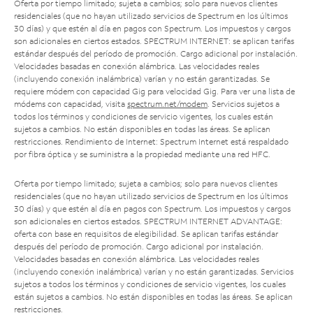
Oferta por tiempo limitado; sujeta a cambios; solo para nuevos clientes
residenciales (que no hayan utilizado servicios de Spectrum en los últimos
30 días) y que estén al día en pagos con Spectrum. Los impuestos y cargos
son adicionales en ciertos estados. SPECTRUM INTERNET: se aplican tarifas
estándar después del período de promoción. Cargo adicional por instalación.
Velocidades basadas en conexión alámbrica. Las velocidades reales
(incluyendo conexión inalámbrica) varían y no están garantizadas. Se
requiere módem con capacidad Gig para velocidad Gig. Para ver una lista de
módems con capacidad, visita
spectrum.net/modem
. Servicios sujetos a
todos los términos y condiciones de servicio vigentes, los cuales están
sujetos a cambios. No están disponibles en todas las áreas. Se aplican
restricciones. Rendimiento de Internet: Spectrum Internet está respaldado
por fibra óptica y se suministra a la propiedad mediante una red HFC.
Oferta por tiempo limitado; sujeta a cambios; solo para nuevos clientes
residenciales (que no hayan utilizado servicios de Spectrum en los últimos
30 días) y que estén al día en pagos con Spectrum. Los impuestos y cargos
son adicionales en ciertos estados. SPECTRUM INTERNET ADVANTAGE:
oferta con base en requisitos de elegibilidad. Se aplican tarifas estándar
después del período de promoción. Cargo adicional por instalación.
Velocidades basadas en conexión alámbrica. Las velocidades reales
(incluyendo conexión inalámbrica) varían y no están garantizadas. Servicios
sujetos a todos los términos y condiciones de servicio vigentes, los cuales
están sujetos a cambios. No están disponibles en todas las áreas. Se aplican
restricciones.