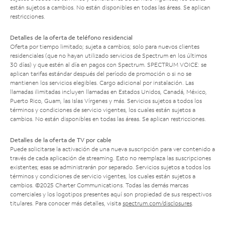
están sujetos a cambios. No están disponibles en todas las áreas. Se aplican
restricciones.
Detalles de la oferta de teléfono residencial
Oferta por tiempo limitado; sujeta a cambios; solo para nuevos clientes
residenciales (que no hayan utilizado servicios de Spectrum en los últimos
30 días) y que estén al día en pagos con Spectrum. SPECTRUM VOICE: se
aplican tarifas estándar después del período de promoción o si no se
mantienen los servicios elegibles. Cargo adicional por instalación. Las
llamadas ilimitadas incluyen llamadas en Estados Unidos, Canadá, México,
Puerto Rico, Guam, las Islas Vírgenes y más. Servicios sujetos a todos los
términos y condiciones de servicio vigentes, los cuales están sujetos a
cambios. No están disponibles en todas las áreas. Se aplican restricciones.
Detalles de la oferta de TV por cable
Puede solicitarse la activación de una nueva suscripción para ver contenido a
través de cada aplicación de streaming. Esto no reemplaza las suscripciones
existentes; esas se administrarán por separado. Servicios sujetos a todos los
términos y condiciones de servicio vigentes, los cuales están sujetos a
cambios. ©2025 Charter Communications. Todas las demás marcas
comerciales y los logotipos presentes aquí son propiedad de sus respectivos
titulares. Para conocer más detalles, visita
spectrum.com/disclosures
.