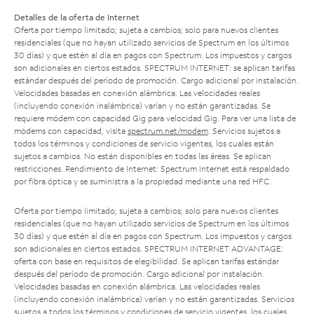
Detalles de la oferta de Internet
Oferta por tiempo limitado; sujeta a cambios; solo para nuevos clientes
residenciales (que no hayan utilizado servicios de Spectrum en los últimos
30 días) y que estén al día en pagos con Spectrum. Los impuestos y cargos
son adicionales en ciertos estados. SPECTRUM INTERNET: se aplican tarifas
estándar después del período de promoción. Cargo adicional por instalación.
Velocidades basadas en conexión alámbrica. Las velocidades reales
(incluyendo conexión inalámbrica) varían y no están garantizadas. Se
requiere módem con capacidad Gig para velocidad Gig. Para ver una lista de
módems con capacidad, visita
spectrum.net/modem
. Servicios sujetos a
todos los términos y condiciones de servicio vigentes, los cuales están
sujetos a cambios. No están disponibles en todas las áreas. Se aplican
restricciones. Rendimiento de Internet: Spectrum Internet está respaldado
por fibra óptica y se suministra a la propiedad mediante una red HFC.
Oferta por tiempo limitado; sujeta a cambios; solo para nuevos clientes
residenciales (que no hayan utilizado servicios de Spectrum en los últimos
30 días) y que estén al día en pagos con Spectrum. Los impuestos y cargos
son adicionales en ciertos estados. SPECTRUM INTERNET ADVANTAGE:
oferta con base en requisitos de elegibilidad. Se aplican tarifas estándar
después del período de promoción. Cargo adicional por instalación.
Velocidades basadas en conexión alámbrica. Las velocidades reales
(incluyendo conexión inalámbrica) varían y no están garantizadas. Servicios
sujetos a todos los términos y condiciones de servicio vigentes, los cuales