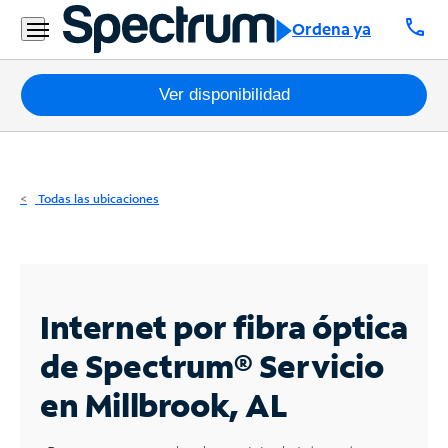
Residencial
call
Ordena ya
Business
Paquetes
Ver disponibilidad
Internet
TV
Todas las ubicaciones
Móvil
Teléfono
Residencial
Internet por fibra óptica
Business
de Spectrum®
Servicio
en Millbrook, AL
Contáctanos
Inglés