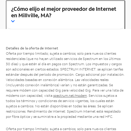
¿Cómo elijo el mejor proveedor de Internet
en Millville, MA?
Detalles de la oferta de Internet
Oferta por tiempo limitado; sujeta a cambios; solo para nuevos clientes
residenciales (que no hayan utilizado servicios de Spectrum en los últimos
30 días) y que estén al día en pagos con Spectrum. Los impuestos y cargos
son adicionales en ciertos estados. SPECTRUM INTERNET: se aplican tarifas
estándar después del período de promoción. Cargo adicional por instalación.
Velocidades basadas en conexión alámbrica. Las velocidades reales
(incluyendo conexión inalámbrica) varían y no están garantizadas. Se
requiere módem con capacidad Gig para velocidad Gig. Para ver una lista de
módems con capacidad, visita
spectrum.net/modem
. Servicios sujetos a
todos los términos y condiciones de servicio vigentes, los cuales están
sujetos a cambios. No están disponibles en todas las áreas. Se aplican
restricciones. Rendimiento de Internet: Spectrum Internet está respaldado
por fibra óptica y se suministra a la propiedad mediante una red HFC.
Oferta por tiempo limitado; sujeta a cambios; solo para nuevos clientes