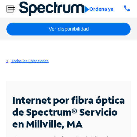
Residencial
call
Ordena ya
Business
Paquetes
Ver disponibilidad
Internet
TV
Todas las ubicaciones
Móvil
Teléfono
Residencial
Internet por fibra óptica
Business
de Spectrum®
Servicio
en Millville, MA
Contáctanos
Inglés