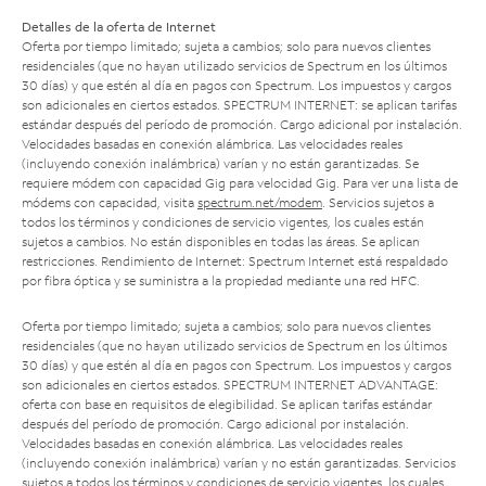
Detalles de la oferta de Internet
Oferta por tiempo limitado; sujeta a cambios; solo para nuevos clientes
residenciales (que no hayan utilizado servicios de Spectrum en los últimos
30 días) y que estén al día en pagos con Spectrum. Los impuestos y cargos
son adicionales en ciertos estados. SPECTRUM INTERNET: se aplican tarifas
estándar después del período de promoción. Cargo adicional por instalación.
Velocidades basadas en conexión alámbrica. Las velocidades reales
(incluyendo conexión inalámbrica) varían y no están garantizadas. Se
requiere módem con capacidad Gig para velocidad Gig. Para ver una lista de
módems con capacidad, visita
spectrum.net/modem
. Servicios sujetos a
todos los términos y condiciones de servicio vigentes, los cuales están
sujetos a cambios. No están disponibles en todas las áreas. Se aplican
restricciones. Rendimiento de Internet: Spectrum Internet está respaldado
por fibra óptica y se suministra a la propiedad mediante una red HFC.
Oferta por tiempo limitado; sujeta a cambios; solo para nuevos clientes
residenciales (que no hayan utilizado servicios de Spectrum en los últimos
30 días) y que estén al día en pagos con Spectrum. Los impuestos y cargos
son adicionales en ciertos estados. SPECTRUM INTERNET ADVANTAGE:
oferta con base en requisitos de elegibilidad. Se aplican tarifas estándar
después del período de promoción. Cargo adicional por instalación.
Velocidades basadas en conexión alámbrica. Las velocidades reales
(incluyendo conexión inalámbrica) varían y no están garantizadas. Servicios
sujetos a todos los términos y condiciones de servicio vigentes, los cuales