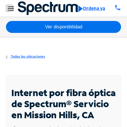
Residencial
call
Ordena ya
Business
Paquetes
Ver disponibilidad
Internet
TV
Todas las ubicaciones
Móvil
Teléfono
Residencial
Internet por fibra óptica
Business
de Spectrum®
Servicio
en Mission Hills, CA
Contáctanos
Inglés