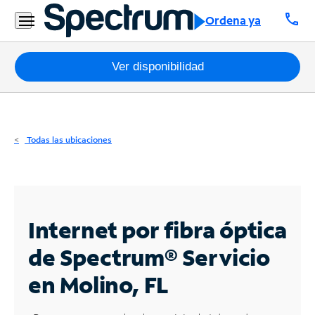
Residencial
call
Ordena ya
Business
Paquetes
Ver disponibilidad
Internet
TV
Todas las ubicaciones
Móvil
Teléfono
Residencial
Internet por fibra óptica
Business
de Spectrum®
Servicio
en Molino, FL
Contáctanos
Inglés