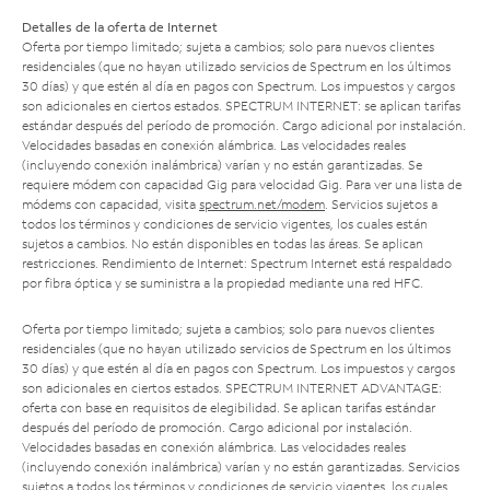
Detalles de la oferta de Internet
Oferta por tiempo limitado; sujeta a cambios; solo para nuevos clientes
residenciales (que no hayan utilizado servicios de Spectrum en los últimos
30 días) y que estén al día en pagos con Spectrum. Los impuestos y cargos
son adicionales en ciertos estados. SPECTRUM INTERNET: se aplican tarifas
estándar después del período de promoción. Cargo adicional por instalación.
Velocidades basadas en conexión alámbrica. Las velocidades reales
(incluyendo conexión inalámbrica) varían y no están garantizadas. Se
requiere módem con capacidad Gig para velocidad Gig. Para ver una lista de
módems con capacidad, visita
spectrum.net/modem
. Servicios sujetos a
todos los términos y condiciones de servicio vigentes, los cuales están
sujetos a cambios. No están disponibles en todas las áreas. Se aplican
restricciones. Rendimiento de Internet: Spectrum Internet está respaldado
por fibra óptica y se suministra a la propiedad mediante una red HFC.
Oferta por tiempo limitado; sujeta a cambios; solo para nuevos clientes
residenciales (que no hayan utilizado servicios de Spectrum en los últimos
30 días) y que estén al día en pagos con Spectrum. Los impuestos y cargos
son adicionales en ciertos estados. SPECTRUM INTERNET ADVANTAGE:
oferta con base en requisitos de elegibilidad. Se aplican tarifas estándar
después del período de promoción. Cargo adicional por instalación.
Velocidades basadas en conexión alámbrica. Las velocidades reales
(incluyendo conexión inalámbrica) varían y no están garantizadas. Servicios
sujetos a todos los términos y condiciones de servicio vigentes, los cuales