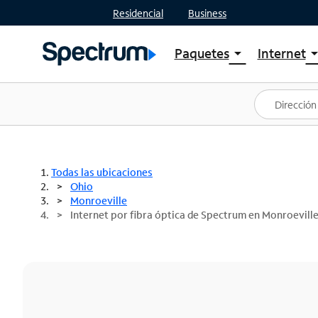
Residencial
Business
Paquetes
Internet
arrow_drop_down
arrow_drop
Ver paquetes
Spectr
Spectrum One
Planes
Mejores ofertas
Spectr
Ofertas en tu área
Intern
Todas las ubicaciones
Ohio
Monroeville
Internet por fibra óptica de Spectrum en Monroevill