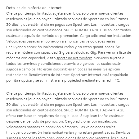
Detalles de la oferta de Internet
Oferta por tiempo limitado; sujeta a cambios; solo para nuevos clientes
residenciales (que no hayan utilizado servicios de Spectrum en los últimos
30 días) y que estén al día en pagos con Spectrum. Los impuestos y cargos
son adicionales en ciertos estados. SPECTRUM INTERNET: se aplican tarifas
estándar después del período de promoción. Cargo adicional por instalación.
Velocidades basadas en conexión alámbrica. Las velocidades reales
(incluyendo conexión inalámbrica) varían y no están garantizadas. Se
requiere módem con capacidad Gig para velocidad Gig. Para ver una lista de
módems con capacidad, visita
spectrum.net/modem
. Servicios sujetos a
todos los términos y condiciones de servicio vigentes, los cuales están
sujetos a cambios. No están disponibles en todas las áreas. Se aplican
restricciones. Rendimiento de Internet: Spectrum Internet está respaldado
por fibra óptica y se suministra a la propiedad mediante una red HFC.
Oferta por tiempo limitado; sujeta a cambios; solo para nuevos clientes
residenciales (que no hayan utilizado servicios de Spectrum en los últimos
30 días) y que estén al día en pagos con Spectrum. Los impuestos y cargos
son adicionales en ciertos estados. SPECTRUM INTERNET ADVANTAGE:
oferta con base en requisitos de elegibilidad. Se aplican tarifas estándar
después del período de promoción. Cargo adicional por instalación.
Velocidades basadas en conexión alámbrica. Las velocidades reales
(incluyendo conexión inalámbrica) varían y no están garantizadas. Servicios
sujetos a todos los términos y condiciones de servicio vigentes, los cuales