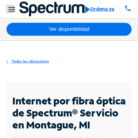
Residencial
call
Ordena ya
Business
Paquetes
Ver disponibilidad
Internet
TV
Todas las ubicaciones
Móvil
Teléfono
Residencial
Internet por fibra óptica
Business
de Spectrum®
Servicio
en Montague, MI
Contáctanos
Inglés