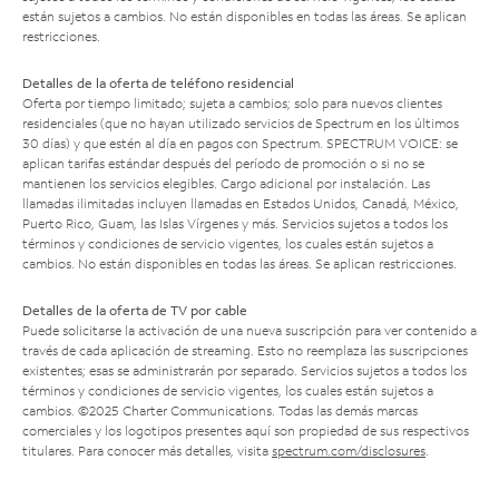
están sujetos a cambios. No están disponibles en todas las áreas. Se aplican
restricciones.
Detalles de la oferta de teléfono residencial
Oferta por tiempo limitado; sujeta a cambios; solo para nuevos clientes
residenciales (que no hayan utilizado servicios de Spectrum en los últimos
30 días) y que estén al día en pagos con Spectrum. SPECTRUM VOICE: se
aplican tarifas estándar después del período de promoción o si no se
mantienen los servicios elegibles. Cargo adicional por instalación. Las
llamadas ilimitadas incluyen llamadas en Estados Unidos, Canadá, México,
Puerto Rico, Guam, las Islas Vírgenes y más. Servicios sujetos a todos los
términos y condiciones de servicio vigentes, los cuales están sujetos a
cambios. No están disponibles en todas las áreas. Se aplican restricciones.
Detalles de la oferta de TV por cable
Puede solicitarse la activación de una nueva suscripción para ver contenido a
través de cada aplicación de streaming. Esto no reemplaza las suscripciones
existentes; esas se administrarán por separado. Servicios sujetos a todos los
términos y condiciones de servicio vigentes, los cuales están sujetos a
cambios. ©2025 Charter Communications. Todas las demás marcas
comerciales y los logotipos presentes aquí son propiedad de sus respectivos
titulares. Para conocer más detalles, visita
spectrum.com/disclosures
.