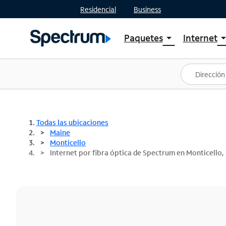
Residencial
Business
Paquetes
Internet
arrow_drop_down
arrow_drop
Ver paquetes
Spectr
Spectrum One
Planes
Mejores ofertas
Spectr
Ofertas en tu área
Intern
Todas las ubicaciones
Maine
Monticello
Internet por fibra óptica de Spectrum en Monticello,