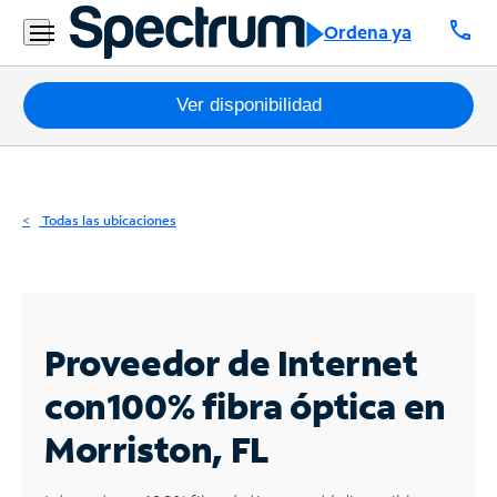
Residencial
call
Ordena ya
Business
Paquetes
Ver disponibilidad
Internet
TV
Todas las ubicaciones
Móvil
Teléfono
Residencial
Proveedor de Internet
Business
con
100% fibra óptica en
Morriston, FL
Contáctanos
Inglés