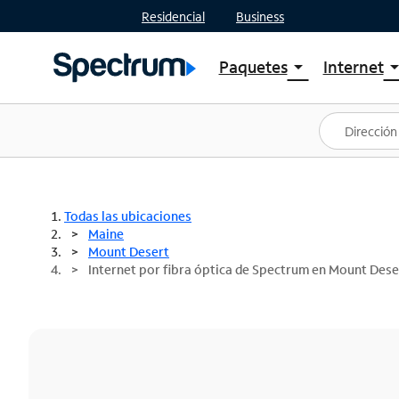
Residencial
Business
Paquetes
Internet
arrow_drop_down
arrow_drop
Ver paquetes
Spectr
Spectrum One
Planes
Mejores ofertas
Spectr
Ofertas en tu área
Intern
Todas las ubicaciones
Maine
Mount Desert
Internet por fibra óptica de Spectrum en Mount Dese