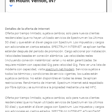
en Mount Vernon, IN?
Detalles de la oferta de Internet
Oferta por tiempo limitado; sujeta a cambios; solo para nuevos clientes
residenciales (que no hayan utilizado servicios de Spectrum en los últimos
30 días) y que estén al día en pagos con Spectrum. Los impuestos y cargos
son adicionales en ciertos estados. SPECTRUM INTERNET: se aplican tarifas
estándar después del período de promoción. Cargo adicional por instalación.
Velocidades basadas en conexión alámbrica. Las velocidades reales
(incluyendo conexión inalámbrica) varían y no están garantizadas. Se
requiere módem con capacidad Gig para velocidad Gig. Para ver una lista de
módems con capacidad, visita
spectrum.net/modem
. Servicios sujetos a
todos los términos y condiciones de servicio vigentes, los cuales están
sujetos a cambios. No están disponibles en todas las áreas. Se aplican
restricciones. Rendimiento de Internet: Spectrum Internet está respaldado
por fibra óptica y se suministra a la propiedad mediante una red HFC.
Oferta por tiempo limitado; sujeta a cambios; solo para nuevos clientes
residenciales (que no hayan utilizado servicios de Spectrum en los últimos
30 días) y que estén al día en pagos con Spectrum. Los impuestos y cargos
son adicionales en ciertos estados. SPECTRUM INTERNET ADVANTAGE: