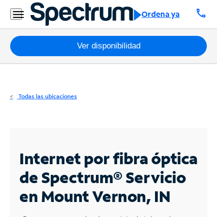
Residencial
call
Ordena ya
Business
Paquetes
Ver disponibilidad
Internet
TV
Todas las ubicaciones
Móvil
Teléfono
Residencial
Internet por fibra óptica
Business
de Spectrum®
Servicio
en Mount Vernon, IN
Contáctanos
Inglés