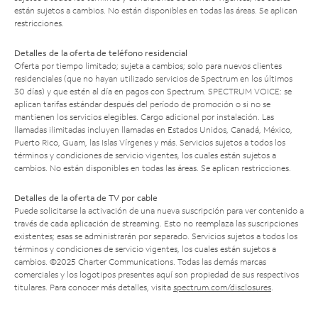
están sujetos a cambios. No están disponibles en todas las áreas. Se aplican
restricciones.
Detalles de la oferta de teléfono residencial
Oferta por tiempo limitado; sujeta a cambios; solo para nuevos clientes
residenciales (que no hayan utilizado servicios de Spectrum en los últimos
30 días) y que estén al día en pagos con Spectrum. SPECTRUM VOICE: se
aplican tarifas estándar después del período de promoción o si no se
mantienen los servicios elegibles. Cargo adicional por instalación. Las
llamadas ilimitadas incluyen llamadas en Estados Unidos, Canadá, México,
Puerto Rico, Guam, las Islas Vírgenes y más. Servicios sujetos a todos los
términos y condiciones de servicio vigentes, los cuales están sujetos a
cambios. No están disponibles en todas las áreas. Se aplican restricciones.
Detalles de la oferta de TV por cable
Puede solicitarse la activación de una nueva suscripción para ver contenido a
través de cada aplicación de streaming. Esto no reemplaza las suscripciones
existentes; esas se administrarán por separado. Servicios sujetos a todos los
términos y condiciones de servicio vigentes, los cuales están sujetos a
cambios. ©2025 Charter Communications. Todas las demás marcas
comerciales y los logotipos presentes aquí son propiedad de sus respectivos
titulares. Para conocer más detalles, visita
spectrum.com/disclosures
.