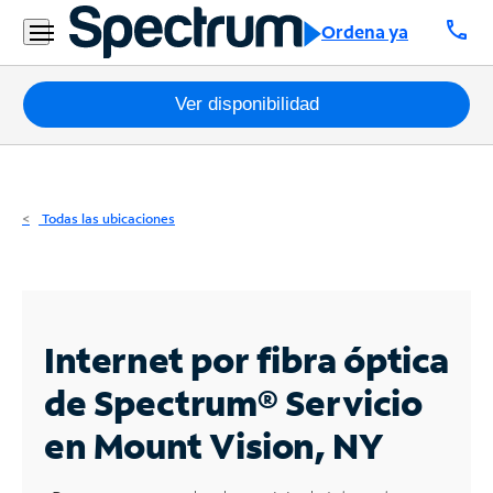
Residencial
call
Ordena ya
Business
Paquetes
Ver disponibilidad
Internet
TV
Todas las ubicaciones
Móvil
Teléfono
Residencial
Internet por fibra óptica
Business
de Spectrum®
Servicio
en Mount Vision, NY
Contáctanos
Inglés