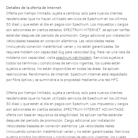
Detalles de la oferta de Internet
Oferta por tiempo limitado; sujeta a cambios; solo para nuevos clientes
residenciales (que no hayan utilizado servicios de Spectrum en los últimos
30 días) y que estén al día en pagos con Spectrum. Los impuestos y cargos
son adicionales en ciertos estados. SPECTRUM INTERNET: se aplican tarifas
estándar después del período de promoción. Cargo adicional por instalación.
Velocidades basadas en conexión alámbrica. Las velocidades reales
(incluyendo conexión inalámbrica) varían y no están garantizadas. Se
requiere módem con capacidad Gig para velocidad Gig. Para ver una lista de
módems con capacidad, visita
spectrum.net/modem
. Servicios sujetos a
todos los términos y condiciones de servicio vigentes, los cuales están
sujetos a cambios. No están disponibles en todas las áreas. Se aplican
restricciones. Rendimiento de Internet: Spectrum Internet está respaldado
por fibra óptica y se suministra a la propiedad mediante una red HFC.
Oferta por tiempo limitado; sujeta a cambios; solo para nuevos clientes
residenciales (que no hayan utilizado servicios de Spectrum en los últimos
30 días) y que estén al día en pagos con Spectrum. Los impuestos y cargos
son adicionales en ciertos estados. SPECTRUM INTERNET ADVANTAGE:
oferta con base en requisitos de elegibilidad. Se aplican tarifas estándar
después del período de promoción. Cargo adicional por instalación.
Velocidades basadas en conexión alámbrica. Las velocidades reales
(incluyendo conexión inalámbrica) varían y no están garantizadas. Servicios
sujetos a todos los términos y condiciones de servicio vigentes, los cuales