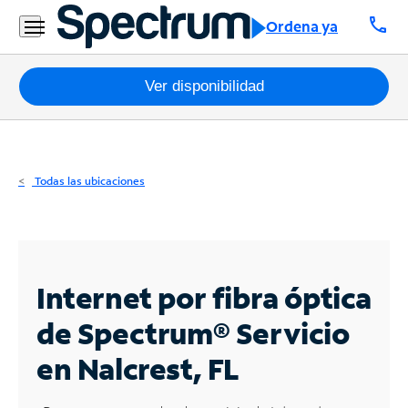
Residencial
call
Ordena ya
Business
Paquetes
Ver disponibilidad
Internet
TV
Todas las ubicaciones
Móvil
Teléfono
Residencial
Internet por fibra óptica
Business
de Spectrum®
Servicio
en Nalcrest, FL
Contáctanos
Inglés