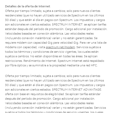
Detalles de la oferta de Internet
Oferta por tiempo limitado; sujeta a cambios; solo para nuevos clientes
residenciales (que no hayan utilizado servicios de Spectrum en los últimos
30 días) y que estén al día en pagos con Spectrum. Los impuestos y cargos
son adicionales en ciertos estados. SPECTRUM INTERNET: se aplican tarifas
estándar después del período de promoción. Cargo adicional por instalación.
Velocidades basadas en conexión alámbrica. Las velocidades reales
(incluyendo conexión inalámbrica) varían y no están garantizadas. Se
requiere módem con capacidad Gig para velocidad Gig. Para ver una lista de
módems con capacidad, visita
spectrum.net/modem
. Servicios sujetos a
todos los términos y condiciones de servicio vigentes, los cuales están
sujetos a cambios. No están disponibles en todas las áreas. Se aplican
restricciones. Rendimiento de Internet: Spectrum Internet está respaldado
por fibra óptica y se suministra a la propiedad mediante una red HFC.
Oferta por tiempo limitado; sujeta a cambios; solo para nuevos clientes
residenciales (que no hayan utilizado servicios de Spectrum en los últimos
30 días) y que estén al día en pagos con Spectrum. Los impuestos y cargos
son adicionales en ciertos estados. SPECTRUM INTERNET ADVANTAGE:
oferta con base en requisitos de elegibilidad. Se aplican tarifas estándar
después del período de promoción. Cargo adicional por instalación.
Velocidades basadas en conexión alámbrica. Las velocidades reales
(incluyendo conexión inalámbrica) varían y no están garantizadas. Servicios
sujetos a todos los términos y condiciones de servicio vigentes, los cuales