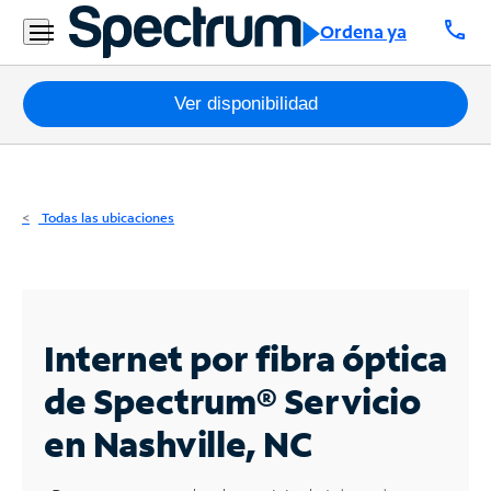
Residencial
call
Ordena ya
Business
Paquetes
Ver disponibilidad
Internet
TV
Todas las ubicaciones
Móvil
Teléfono
Residencial
Internet por fibra óptica
Business
de Spectrum®
Servicio
en Nashville, NC
Contáctanos
Inglés