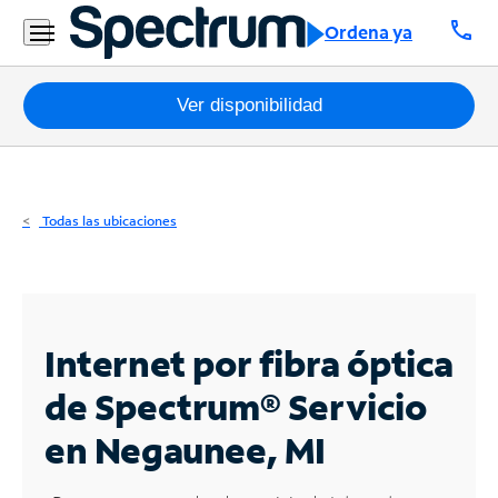
Residencial
call
Ordena ya
Business
Paquetes
Ver disponibilidad
Internet
TV
Todas las ubicaciones
Móvil
Teléfono
Residencial
Internet por fibra óptica
Business
de Spectrum®
Servicio
en Negaunee, MI
Contáctanos
Inglés