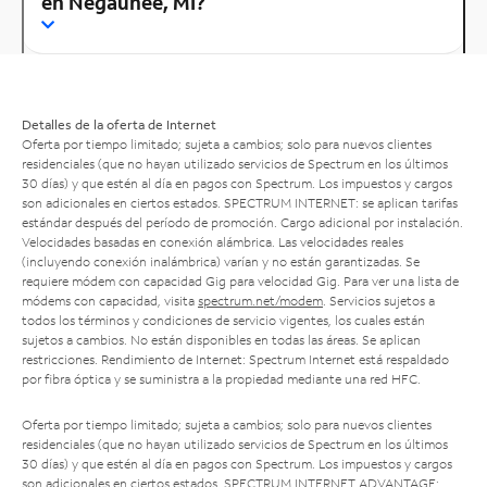
en Negaunee, MI?
Detalles de la oferta de Internet
Oferta por tiempo limitado; sujeta a cambios; solo para nuevos clientes
residenciales (que no hayan utilizado servicios de Spectrum en los últimos
30 días) y que estén al día en pagos con Spectrum. Los impuestos y cargos
son adicionales en ciertos estados. SPECTRUM INTERNET: se aplican tarifas
estándar después del período de promoción. Cargo adicional por instalación.
Velocidades basadas en conexión alámbrica. Las velocidades reales
(incluyendo conexión inalámbrica) varían y no están garantizadas. Se
requiere módem con capacidad Gig para velocidad Gig. Para ver una lista de
módems con capacidad, visita
spectrum.net/modem
. Servicios sujetos a
todos los términos y condiciones de servicio vigentes, los cuales están
sujetos a cambios. No están disponibles en todas las áreas. Se aplican
restricciones. Rendimiento de Internet: Spectrum Internet está respaldado
por fibra óptica y se suministra a la propiedad mediante una red HFC.
Oferta por tiempo limitado; sujeta a cambios; solo para nuevos clientes
residenciales (que no hayan utilizado servicios de Spectrum en los últimos
30 días) y que estén al día en pagos con Spectrum. Los impuestos y cargos
son adicionales en ciertos estados. SPECTRUM INTERNET ADVANTAGE: