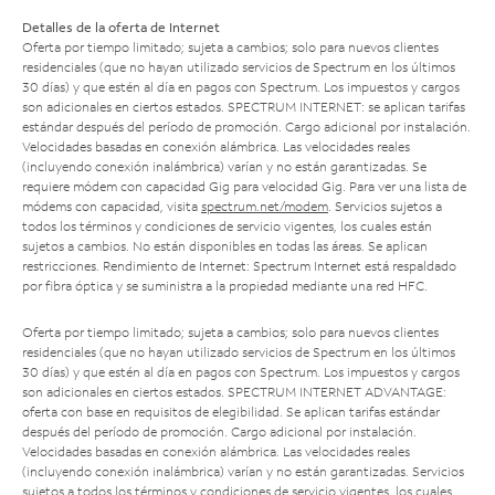
Detalles de la oferta de Internet
Oferta por tiempo limitado; sujeta a cambios; solo para nuevos clientes
residenciales (que no hayan utilizado servicios de Spectrum en los últimos
30 días) y que estén al día en pagos con Spectrum. Los impuestos y cargos
son adicionales en ciertos estados. SPECTRUM INTERNET: se aplican tarifas
estándar después del período de promoción. Cargo adicional por instalación.
Velocidades basadas en conexión alámbrica. Las velocidades reales
(incluyendo conexión inalámbrica) varían y no están garantizadas. Se
requiere módem con capacidad Gig para velocidad Gig. Para ver una lista de
módems con capacidad, visita
spectrum.net/modem
. Servicios sujetos a
todos los términos y condiciones de servicio vigentes, los cuales están
sujetos a cambios. No están disponibles en todas las áreas. Se aplican
restricciones. Rendimiento de Internet: Spectrum Internet está respaldado
por fibra óptica y se suministra a la propiedad mediante una red HFC.
Oferta por tiempo limitado; sujeta a cambios; solo para nuevos clientes
residenciales (que no hayan utilizado servicios de Spectrum en los últimos
30 días) y que estén al día en pagos con Spectrum. Los impuestos y cargos
son adicionales en ciertos estados. SPECTRUM INTERNET ADVANTAGE:
oferta con base en requisitos de elegibilidad. Se aplican tarifas estándar
después del período de promoción. Cargo adicional por instalación.
Velocidades basadas en conexión alámbrica. Las velocidades reales
(incluyendo conexión inalámbrica) varían y no están garantizadas. Servicios
sujetos a todos los términos y condiciones de servicio vigentes, los cuales