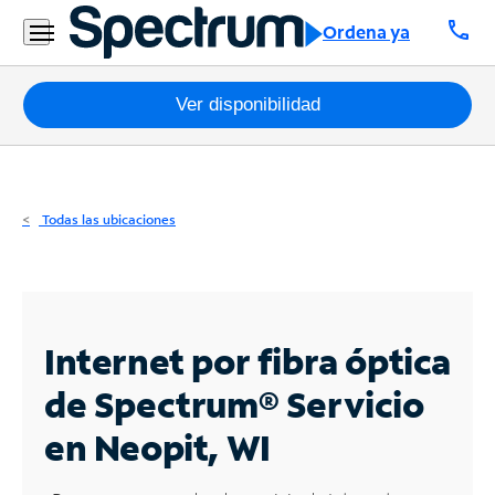
Residencial
call
Ordena ya
Business
Paquetes
Ver disponibilidad
Internet
TV
Todas las ubicaciones
Móvil
Teléfono
Residencial
Internet por fibra óptica
Business
de Spectrum®
Servicio
en Neopit, WI
Contáctanos
Inglés