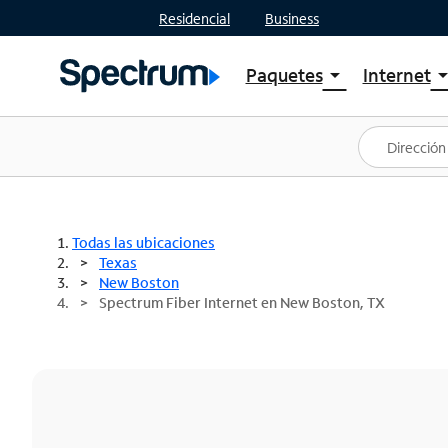
Residencial
Business
Paquetes
Internet
arrow_drop_down
arrow_drop
Ver paquetes
Spectr
Spectrum One
Planes
Mejores ofertas
Spectr
Ofertas en tu área
Intern
Todas las ubicaciones
Texas
New Boston
Spectrum Fiber Internet en New Boston, TX