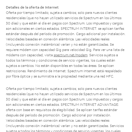
Detalles de la oferta de Internet
Oferta por tiempo limitado; sujeta a cambios; solo para nuevos clientes
residenciales (que no hayan utilizado servicios de Spectrum en los últimos
30 días) y que estén al día en pagos con Spectrum. Los impuestos y cargos
son adicionales en ciertos estados. SPECTRUM INTERNET: se aplican tarifas
estándar después del período de promoción. Cargo adicional por instalación.
Velocidades basadas en conexión alámbrica. Las velocidades reales
(incluyendo conexión inalámbrica) varían y no están garantizadas. Se
requiere módem con capacidad Gig para velocidad Gig. Para ver una lista de
módems con capacidad, visita
spectrum.net/modem
. Servicios sujetos a
todos los términos y condiciones de servicio vigentes, los cuales están
sujetos a cambios. No están disponibles en todas las áreas. Se aplican
restricciones. Rendimiento de Internet: Spectrum Internet está respaldado
por fibra óptica y se suministra a la propiedad mediante una red HFC.
Oferta por tiempo limitado; sujeta a cambios; solo para nuevos clientes
residenciales (que no hayan utilizado servicios de Spectrum en los últimos
30 días) y que estén al día en pagos con Spectrum. Los impuestos y cargos
son adicionales en ciertos estados. SPECTRUM INTERNET ADVANTAGE:
oferta con base en requisitos de elegibilidad. Se aplican tarifas estándar
después del período de promoción. Cargo adicional por instalación.
Velocidades basadas en conexión alámbrica. Las velocidades reales
(incluyendo conexión inalámbrica) varían y no están garantizadas. Servicios
sujetos a todos los términos y condiciones de servicio vigentes, los cuales