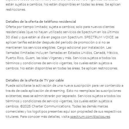
están sujetos a cambios. No están disponibles en todas las áreas. Se aplican
restricciones.
Detalles de la oferta de teléfono residencial
Oferta por tiempo limitado; sujeta a cambios; solo para nuevos clientes
residenciales (que no hayan utilizado servicios de Spectrum en los últimos
30 días) y que estén al día en pagos con Spectrum. SPECTRUM VOICE: se
aplican tarifas estándar después del período de promoción o si no se
mantienen los servicios elegibles. Cargo adicional por instalación. Las
llamadas ilimitadas incluyen llamadas en Estados Unidos, Canadá, México,
Puerto Rico, Guam, las Islas Vírgenes y más. Servicios sujetos a todos los
términos y condiciones de servicio vigentes, los cuales están sujetos a
cambios. No están disponibles en todas las áreas. Se aplican restricciones.
Detalles de la oferta de TV por cable
Puede solicitarse la activación de una nueva suscripción para ver contenido a
través de cada aplicación de streaming. Esto no reemplaza las suscripciones
existentes; esas se administrarán por separado. Servicios sujetos a todos los
términos y condiciones de servicio vigentes, los cuales están sujetos a
cambios. ©2025 Charter Communications. Todas las demás marcas
comerciales y los logotipos presentes aquí son propiedad de sus respectivos
titulares. Para conocer más detalles, visita
spectrum.com/disclosures
.