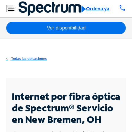
Residencial
call
Ordena ya
Business
Paquetes
Ver disponibilidad
Internet
TV
Todas las ubicaciones
Móvil
Teléfono
Residencial
Internet por fibra óptica
Business
de Spectrum®
Servicio
en New Bremen, OH
Contáctanos
Inglés