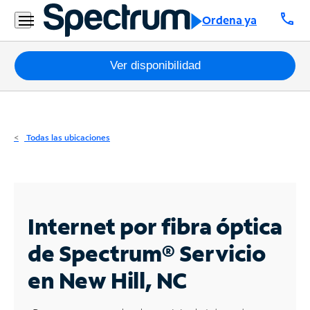
Residencial
call
Ordena ya
Business
Paquetes
Ver disponibilidad
Internet
TV
Todas las ubicaciones
Móvil
Teléfono
Residencial
Internet por fibra óptica
Business
de Spectrum®
Servicio
en New Hill, NC
Contáctanos
Inglés