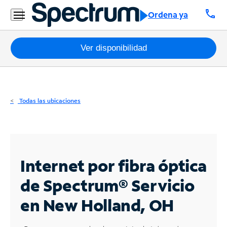
Residencial
call
Ordena ya
Business
Paquetes
Ver disponibilidad
Internet
TV
Todas las ubicaciones
Móvil
Teléfono
Residencial
Internet por fibra óptica
Business
de Spectrum®
Servicio
en New Holland, OH
Contáctanos
Inglés