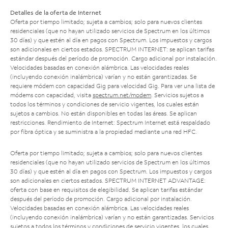
Detalles de la oferta de Internet
Oferta por tiempo limitado; sujeta a cambios; solo para nuevos clientes
residenciales (que no hayan utilizado servicios de Spectrum en los últimos
30 días) y que estén al día en pagos con Spectrum. Los impuestos y cargos
son adicionales en ciertos estados. SPECTRUM INTERNET: se aplican tarifas
estándar después del período de promoción. Cargo adicional por instalación.
Velocidades basadas en conexión alámbrica. Las velocidades reales
(incluyendo conexión inalámbrica) varían y no están garantizadas. Se
requiere módem con capacidad Gig para velocidad Gig. Para ver una lista de
módems con capacidad, visita
spectrum.net/modem
. Servicios sujetos a
todos los términos y condiciones de servicio vigentes, los cuales están
sujetos a cambios. No están disponibles en todas las áreas. Se aplican
restricciones. Rendimiento de Internet: Spectrum Internet está respaldado
por fibra óptica y se suministra a la propiedad mediante una red HFC.
Oferta por tiempo limitado; sujeta a cambios; solo para nuevos clientes
residenciales (que no hayan utilizado servicios de Spectrum en los últimos
30 días) y que estén al día en pagos con Spectrum. Los impuestos y cargos
son adicionales en ciertos estados. SPECTRUM INTERNET ADVANTAGE:
oferta con base en requisitos de elegibilidad. Se aplican tarifas estándar
después del período de promoción. Cargo adicional por instalación.
Velocidades basadas en conexión alámbrica. Las velocidades reales
(incluyendo conexión inalámbrica) varían y no están garantizadas. Servicios
sujetos a todos los términos y condiciones de servicio vigentes, los cuales