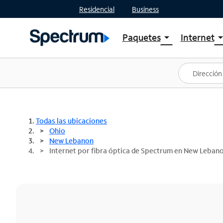
Residencial
Business
Paquetes
Internet
arrow_drop_down
arrow_drop
Ver paquetes
Spectr
Spectrum One
Planes
Mejores ofertas
Spectr
Ofertas en tu área
Intern
Todas las ubicaciones
Ohio
New Lebanon
Internet por fibra óptica de Spectrum en New Leban