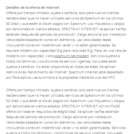
Detalles de la oferta de Internet
Oferta por tiempo limitado; sujeta a cambios; solo para nuevos clientes
residenciales (que no hayan utilizado servicios de Spectrum en los últimos
30 días) y que estén al día en pagos con Spectrum. Los impuestos y cargos
son adicionales en ciertos estados. SPECTRUM INTERNET: se aplican tarifas
estándar después del período de promoción. Cargo adicional por instalación.
Velocidades basadas en conexión alámbrica. Las velocidades reales
(incluyendo conexión inalámbrica) varían y no están garantizadas. Se
requiere módem con capacidad Gig para velocidad Gig. Para ver una lista de
módems con capacidad, visita
spectrum.net/modem
. Servicios sujetos a
todos los términos y condiciones de servicio vigentes, los cuales están
sujetos a cambios. No están disponibles en todas las áreas. Se aplican
restricciones. Rendimiento de Internet: Spectrum Internet está respaldado
por fibra óptica y se suministra a la propiedad mediante una red HFC.
Oferta por tiempo limitado; sujeta a cambios; solo para nuevos clientes
residenciales (que no hayan utilizado servicios de Spectrum en los últimos
30 días) y que estén al día en pagos con Spectrum. Los impuestos y cargos
son adicionales en ciertos estados. SPECTRUM INTERNET ADVANTAGE:
oferta con base en requisitos de elegibilidad. Se aplican tarifas estándar
después del período de promoción. Cargo adicional por instalación.
Velocidades basadas en conexión alámbrica. Las velocidades reales
(incluyendo conexión inalámbrica) varían y no están garantizadas. Servicios
sujetos a todos los términos y condiciones de servicio vigentes, los cuales