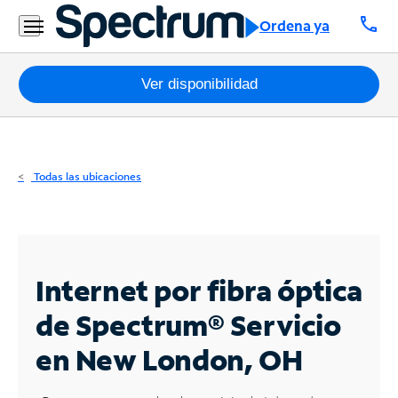
Residencial
call
Ordena ya
Business
Paquetes
Ver disponibilidad
Internet
TV
Todas las ubicaciones
Móvil
Teléfono
Residencial
Internet por fibra óptica
Business
de Spectrum®
Servicio
en New London, OH
Contáctanos
Inglés