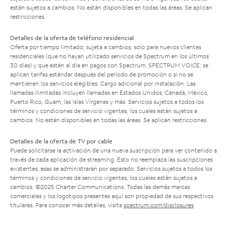
están sujetos a cambios. No están disponibles en todas las áreas. Se aplican
restricciones.
Detalles de la oferta de teléfono residencial
Oferta por tiempo limitado; sujeta a cambios; solo para nuevos clientes
residenciales (que no hayan utilizado servicios de Spectrum en los últimos
30 días) y que estén al día en pagos con Spectrum. SPECTRUM VOICE: se
aplican tarifas estándar después del período de promoción o si no se
mantienen los servicios elegibles. Cargo adicional por instalación. Las
llamadas ilimitadas incluyen llamadas en Estados Unidos, Canadá, México,
Puerto Rico, Guam, las Islas Vírgenes y más. Servicios sujetos a todos los
términos y condiciones de servicio vigentes, los cuales están sujetos a
cambios. No están disponibles en todas las áreas. Se aplican restricciones.
Detalles de la oferta de TV por cable
Puede solicitarse la activación de una nueva suscripción para ver contenido a
través de cada aplicación de streaming. Esto no reemplaza las suscripciones
existentes; esas se administrarán por separado. Servicios sujetos a todos los
términos y condiciones de servicio vigentes, los cuales están sujetos a
cambios. ©2025 Charter Communications. Todas las demás marcas
comerciales y los logotipos presentes aquí son propiedad de sus respectivos
titulares. Para conocer más detalles, visita
spectrum.com/disclosures
.