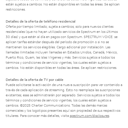
están sujetos a cambios. No están disponibles en todas las áreas. Se aplican
restricciones.
Detalles de la oferta de teléfono residencial
Oferta por tiempo limitado; sujeta a cambios; solo para nuevos clientes
residenciales (que no hayan utilizado servicios de Spectrum en los últimos
30 días) y que estén al día en pagos con Spectrum. SPECTRUM VOICE: se
aplican tarifas estándar después del período de promoción o si no se
mantienen los servicios elegibles. Cargo adicional por instalación. Las
llamadas ilimitadas incluyen llamadas en Estados Unidos, Canadá, México,
Puerto Rico, Guam, las Islas Vírgenes y más. Servicios sujetos a todos los
términos y condiciones de servicio vigentes, los cuales están sujetos a
cambios. No están disponibles en todas las áreas. Se aplican restricciones.
Detalles de la oferta de TV por cable
Puede solicitarse la activación de una nueva suscripción para ver contenido a
través de cada aplicación de streaming. Esto no reemplaza las suscripciones
existentes; esas se administrarán por separado. Servicios sujetos a todos los
términos y condiciones de servicio vigentes, los cuales están sujetos a
cambios. ©2025 Charter Communications. Todas las demás marcas
comerciales y los logotipos presentes aquí son propiedad de sus respectivos
titulares. Para conocer más detalles, visita
spectrum.com/disclosures
.