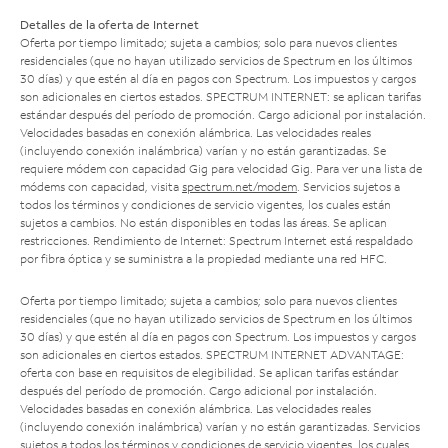
Detalles de la oferta de Internet
Oferta por tiempo limitado; sujeta a cambios; solo para nuevos clientes
residenciales (que no hayan utilizado servicios de Spectrum en los últimos
30 días) y que estén al día en pagos con Spectrum. Los impuestos y cargos
son adicionales en ciertos estados. SPECTRUM INTERNET: se aplican tarifas
estándar después del período de promoción. Cargo adicional por instalación.
Velocidades basadas en conexión alámbrica. Las velocidades reales
(incluyendo conexión inalámbrica) varían y no están garantizadas. Se
requiere módem con capacidad Gig para velocidad Gig. Para ver una lista de
módems con capacidad, visita
spectrum.net/modem
. Servicios sujetos a
todos los términos y condiciones de servicio vigentes, los cuales están
sujetos a cambios. No están disponibles en todas las áreas. Se aplican
restricciones. Rendimiento de Internet: Spectrum Internet está respaldado
por fibra óptica y se suministra a la propiedad mediante una red HFC.
Oferta por tiempo limitado; sujeta a cambios; solo para nuevos clientes
residenciales (que no hayan utilizado servicios de Spectrum en los últimos
30 días) y que estén al día en pagos con Spectrum. Los impuestos y cargos
son adicionales en ciertos estados. SPECTRUM INTERNET ADVANTAGE:
oferta con base en requisitos de elegibilidad. Se aplican tarifas estándar
después del período de promoción. Cargo adicional por instalación.
Velocidades basadas en conexión alámbrica. Las velocidades reales
(incluyendo conexión inalámbrica) varían y no están garantizadas. Servicios
sujetos a todos los términos y condiciones de servicio vigentes, los cuales