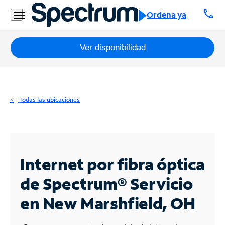
Residencial
call
Ordena ya
Business
Paquetes
Ver disponibilidad
Internet
TV
Todas las ubicaciones
Móvil
Teléfono
Residencial
Internet por fibra óptica
Business
de Spectrum®
Servicio
en New Marshfield, OH
Contáctanos
Inglés