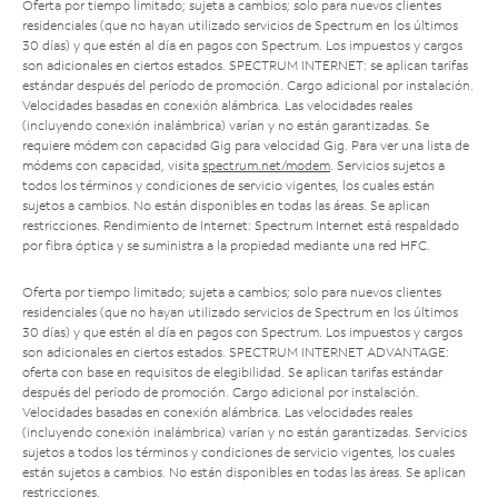
Oferta por tiempo limitado; sujeta a cambios; solo para nuevos clientes
residenciales (que no hayan utilizado servicios de Spectrum en los últimos
30 días) y que estén al día en pagos con Spectrum. Los impuestos y cargos
son adicionales en ciertos estados. SPECTRUM INTERNET: se aplican tarifas
estándar después del período de promoción. Cargo adicional por instalación.
Velocidades basadas en conexión alámbrica. Las velocidades reales
(incluyendo conexión inalámbrica) varían y no están garantizadas. Se
requiere módem con capacidad Gig para velocidad Gig. Para ver una lista de
módems con capacidad, visita
spectrum.net/modem
. Servicios sujetos a
todos los términos y condiciones de servicio vigentes, los cuales están
sujetos a cambios. No están disponibles en todas las áreas. Se aplican
restricciones. Rendimiento de Internet: Spectrum Internet está respaldado
por fibra óptica y se suministra a la propiedad mediante una red HFC.
Oferta por tiempo limitado; sujeta a cambios; solo para nuevos clientes
residenciales (que no hayan utilizado servicios de Spectrum en los últimos
30 días) y que estén al día en pagos con Spectrum. Los impuestos y cargos
son adicionales en ciertos estados. SPECTRUM INTERNET ADVANTAGE:
oferta con base en requisitos de elegibilidad. Se aplican tarifas estándar
después del período de promoción. Cargo adicional por instalación.
Velocidades basadas en conexión alámbrica. Las velocidades reales
(incluyendo conexión inalámbrica) varían y no están garantizadas. Servicios
sujetos a todos los términos y condiciones de servicio vigentes, los cuales
están sujetos a cambios. No están disponibles en todas las áreas. Se aplican
restricciones.