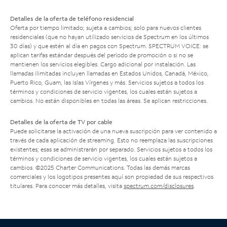
Detalles de la oferta de teléfono residencial
Oferta por tiempo limitado; sujeta a cambios; solo para nuevos clientes
residenciales (que no hayan utilizado servicios de Spectrum en los últimos
30 días) y que estén al día en pagos con Spectrum. SPECTRUM VOICE: se
aplican tarifas estándar después del período de promoción o si no se
mantienen los servicios elegibles. Cargo adicional por instalación. Las
llamadas ilimitadas incluyen llamadas en Estados Unidos, Canadá, México,
Puerto Rico, Guam, las Islas Vírgenes y más. Servicios sujetos a todos los
términos y condiciones de servicio vigentes, los cuales están sujetos a
cambios. No están disponibles en todas las áreas. Se aplican restricciones.
Detalles de la oferta de TV por cable
Puede solicitarse la activación de una nueva suscripción para ver contenido a
través de cada aplicación de streaming. Esto no reemplaza las suscripciones
existentes; esas se administrarán por separado. Servicios sujetos a todos los
términos y condiciones de servicio vigentes, los cuales están sujetos a
cambios. ©2025 Charter Communications. Todas las demás marcas
comerciales y los logotipos presentes aquí son propiedad de sus respectivos
titulares. Para conocer más detalles, visita
spectrum.com/disclosures
.