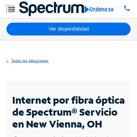
Residencial
call
Ordena ya
Business
Paquetes
Ver disponibilidad
Internet
TV
Todas las ubicaciones
Móvil
Teléfono
Residencial
Internet por fibra óptica
Business
de Spectrum®
Servicio
en New Vienna, OH
Contáctanos
Inglés