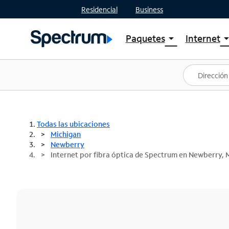
Residencial
Business
Paquetes
Internet
arrow_drop_down
arrow_drop
Ver paquetes
Spectr
Spectrum One
Planes
Mejores ofertas
Spectr
Ofertas en tu área
Intern
Todas las ubicaciones
Michigan
Newberry
Internet por fibra óptica de Spectrum en Newberry, 