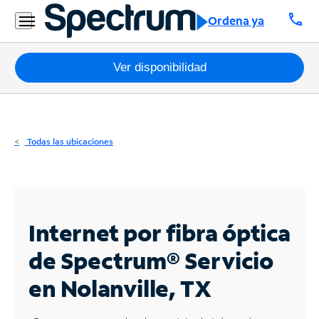
Residencial
call
Ordena ya
Business
Paquetes
Ver disponibilidad
Internet
TV
Todas las ubicaciones
Móvil
Teléfono
Residencial
Internet por fibra óptica
Business
de Spectrum®
Servicio
en Nolanville, TX
Contáctanos
Inglés