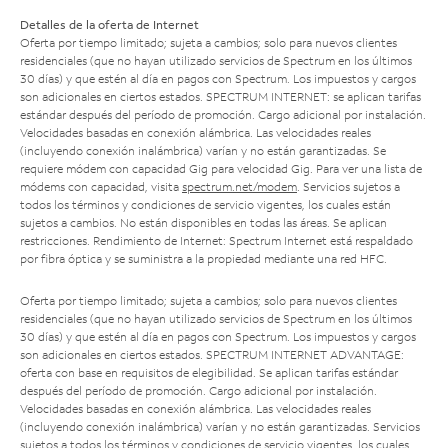
Detalles de la oferta de Internet
Oferta por tiempo limitado; sujeta a cambios; solo para nuevos clientes
residenciales (que no hayan utilizado servicios de Spectrum en los últimos
30 días) y que estén al día en pagos con Spectrum. Los impuestos y cargos
son adicionales en ciertos estados. SPECTRUM INTERNET: se aplican tarifas
estándar después del período de promoción. Cargo adicional por instalación.
Velocidades basadas en conexión alámbrica. Las velocidades reales
(incluyendo conexión inalámbrica) varían y no están garantizadas. Se
requiere módem con capacidad Gig para velocidad Gig. Para ver una lista de
módems con capacidad, visita
spectrum.net/modem
. Servicios sujetos a
todos los términos y condiciones de servicio vigentes, los cuales están
sujetos a cambios. No están disponibles en todas las áreas. Se aplican
restricciones. Rendimiento de Internet: Spectrum Internet está respaldado
por fibra óptica y se suministra a la propiedad mediante una red HFC.
Oferta por tiempo limitado; sujeta a cambios; solo para nuevos clientes
residenciales (que no hayan utilizado servicios de Spectrum en los últimos
30 días) y que estén al día en pagos con Spectrum. Los impuestos y cargos
son adicionales en ciertos estados. SPECTRUM INTERNET ADVANTAGE:
oferta con base en requisitos de elegibilidad. Se aplican tarifas estándar
después del período de promoción. Cargo adicional por instalación.
Velocidades basadas en conexión alámbrica. Las velocidades reales
(incluyendo conexión inalámbrica) varían y no están garantizadas. Servicios
sujetos a todos los términos y condiciones de servicio vigentes, los cuales