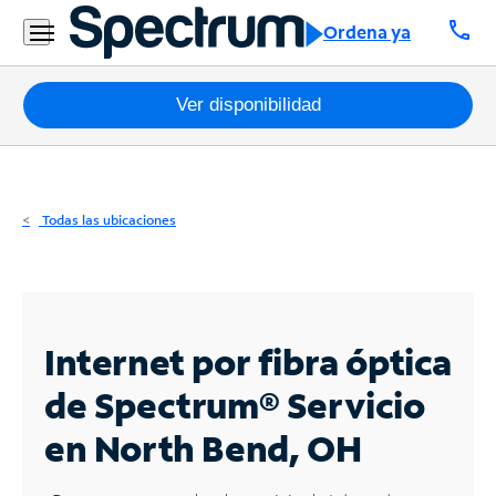
Residencial
call
Ordena ya
Business
Paquetes
Ver disponibilidad
Internet
TV
Todas las ubicaciones
Móvil
Teléfono
Residencial
Internet por fibra óptica
Business
de Spectrum®
Servicio
en North Bend, OH
Contáctanos
Inglés