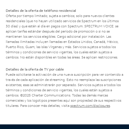
Detalles de la oferta de teléfono residencial
Oferta por tiempo limitado; sujeta a cambios; solo para nuevos clientes
residenciales (que no hayan utilizado servicios de Spectrum en los últimos
30 días) y que estén al día en pagos con Spectrum. SPECTRUM VOICE: se
aplican tarifas estándar después del período de promoción o si no se
mantienen los servicios elegibles. Cargo adicional por instalación. Las
llamadas ilimitadas incluyen llamadas en Estados Unidos, Canadá, México,
Puerto Rico, Guam, las Islas Vírgenes y más. Servicios sujetos a todos los
términos y condiciones de servicio vigentes, los cuales están sujetos a
cambios. No están disponibles en todas las áreas. Se aplican restricciones.
Detalles de la oferta de TV por cable
Puede solicitarse la activación de una nueva suscripción para ver contenido a
través de cada aplicación de streaming. Esto no reemplaza las suscripciones
existentes; esas se administrarán por separado. Servicios sujetos a todos los
términos y condiciones de servicio vigentes, los cuales están sujetos a
cambios. ©2025 Charter Communications. Todas las demás marcas
comerciales y los logotipos presentes aquí son propiedad de sus respectivos
titulares. Para conocer más detalles, visita
spectrum.com/disclosures
.