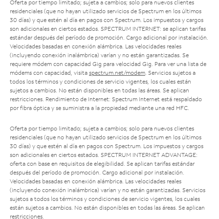
Oferta por tiempo limitado; sujeta a cambios; solo para nuevos clientes
residenciales (que no hayan utilizado servicios de Spectrum en los últimos
30 días) y que estén al día en pagos con Spectrum. Los impuestos y cargos
son adicionales en ciertos estados. SPECTRUM INTERNET: se aplican tarifas
estándar después del período de promoción. Cargo adicional por instalación.
Velocidades basadas en conexión alámbrica. Las velocidades reales
(incluyendo conexión inalámbrica) varían y no están garantizadas. Se
requiere módem con capacidad Gig para velocidad Gig. Para ver una lista de
módems con capacidad, visita
spectrum.net/modem
. Servicios sujetos a
todos los términos y condiciones de servicio vigentes, los cuales están
sujetos a cambios. No están disponibles en todas las áreas. Se aplican
restricciones. Rendimiento de Internet: Spectrum Internet está respaldado
por fibra óptica y se suministra a la propiedad mediante una red HFC.
Oferta por tiempo limitado; sujeta a cambios; solo para nuevos clientes
residenciales (que no hayan utilizado servicios de Spectrum en los últimos
30 días) y que estén al día en pagos con Spectrum. Los impuestos y cargos
son adicionales en ciertos estados. SPECTRUM INTERNET ADVANTAGE:
oferta con base en requisitos de elegibilidad. Se aplican tarifas estándar
después del período de promoción. Cargo adicional por instalación.
Velocidades basadas en conexión alámbrica. Las velocidades reales
(incluyendo conexión inalámbrica) varían y no están garantizadas. Servicios
sujetos a todos los términos y condiciones de servicio vigentes, los cuales
están sujetos a cambios. No están disponibles en todas las áreas. Se aplican
restricciones.