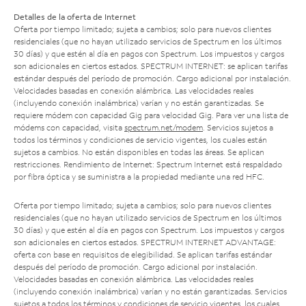
Detalles de la oferta de Internet
Oferta por tiempo limitado; sujeta a cambios; solo para nuevos clientes
residenciales (que no hayan utilizado servicios de Spectrum en los últimos
30 días) y que estén al día en pagos con Spectrum. Los impuestos y cargos
son adicionales en ciertos estados. SPECTRUM INTERNET: se aplican tarifas
estándar después del período de promoción. Cargo adicional por instalación.
Velocidades basadas en conexión alámbrica. Las velocidades reales
(incluyendo conexión inalámbrica) varían y no están garantizadas. Se
requiere módem con capacidad Gig para velocidad Gig. Para ver una lista de
módems con capacidad, visita
spectrum.net/modem
. Servicios sujetos a
todos los términos y condiciones de servicio vigentes, los cuales están
sujetos a cambios. No están disponibles en todas las áreas. Se aplican
restricciones. Rendimiento de Internet: Spectrum Internet está respaldado
por fibra óptica y se suministra a la propiedad mediante una red HFC.
Oferta por tiempo limitado; sujeta a cambios; solo para nuevos clientes
residenciales (que no hayan utilizado servicios de Spectrum en los últimos
30 días) y que estén al día en pagos con Spectrum. Los impuestos y cargos
son adicionales en ciertos estados. SPECTRUM INTERNET ADVANTAGE:
oferta con base en requisitos de elegibilidad. Se aplican tarifas estándar
después del período de promoción. Cargo adicional por instalación.
Velocidades basadas en conexión alámbrica. Las velocidades reales
(incluyendo conexión inalámbrica) varían y no están garantizadas. Servicios
sujetos a todos los términos y condiciones de servicio vigentes, los cuales