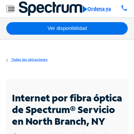
Residencial
call
Ordena ya
Business
Paquetes
Ver disponibilidad
Internet
TV
Todas las ubicaciones
Móvil
Teléfono
Residencial
Internet por fibra óptica
Business
de Spectrum®
Servicio
en North Branch, NY
Contáctanos
Inglés