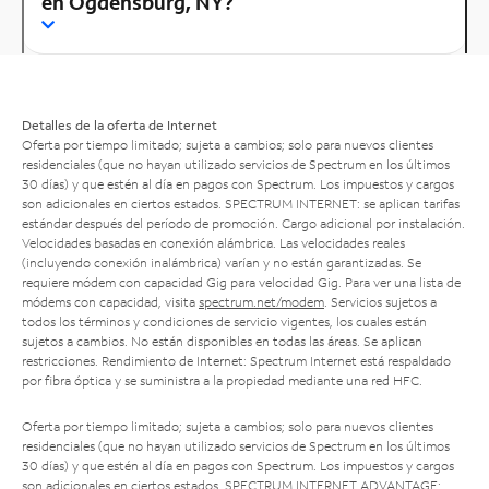
en Ogdensburg, NY?
Detalles de la oferta de Internet
Oferta por tiempo limitado; sujeta a cambios; solo para nuevos clientes
residenciales (que no hayan utilizado servicios de Spectrum en los últimos
30 días) y que estén al día en pagos con Spectrum. Los impuestos y cargos
son adicionales en ciertos estados. SPECTRUM INTERNET: se aplican tarifas
estándar después del período de promoción. Cargo adicional por instalación.
Velocidades basadas en conexión alámbrica. Las velocidades reales
(incluyendo conexión inalámbrica) varían y no están garantizadas. Se
requiere módem con capacidad Gig para velocidad Gig. Para ver una lista de
módems con capacidad, visita
spectrum.net/modem
. Servicios sujetos a
todos los términos y condiciones de servicio vigentes, los cuales están
sujetos a cambios. No están disponibles en todas las áreas. Se aplican
restricciones. Rendimiento de Internet: Spectrum Internet está respaldado
por fibra óptica y se suministra a la propiedad mediante una red HFC.
Oferta por tiempo limitado; sujeta a cambios; solo para nuevos clientes
residenciales (que no hayan utilizado servicios de Spectrum en los últimos
30 días) y que estén al día en pagos con Spectrum. Los impuestos y cargos
son adicionales en ciertos estados. SPECTRUM INTERNET ADVANTAGE: