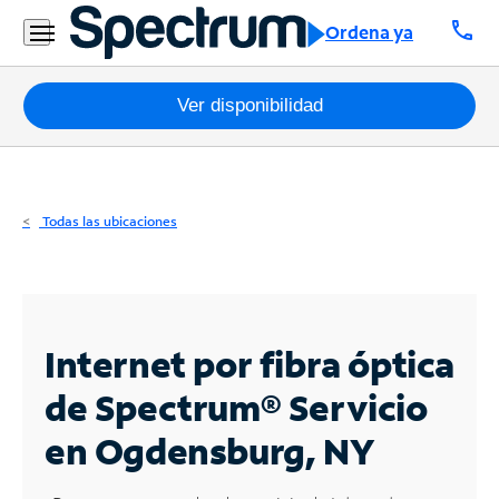
Residencial
call
Ordena ya
Business
Paquetes
Ver disponibilidad
Internet
TV
Todas las ubicaciones
Móvil
Teléfono
Residencial
Internet por fibra óptica
Business
de Spectrum®
Servicio
en Ogdensburg, NY
Contáctanos
Inglés