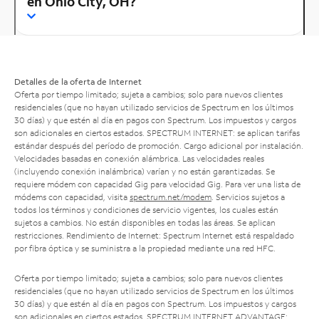
en Ohio City, OH?
Detalles de la oferta de Internet
Oferta por tiempo limitado; sujeta a cambios; solo para nuevos clientes
residenciales (que no hayan utilizado servicios de Spectrum en los últimos
30 días) y que estén al día en pagos con Spectrum. Los impuestos y cargos
son adicionales en ciertos estados. SPECTRUM INTERNET: se aplican tarifas
estándar después del período de promoción. Cargo adicional por instalación.
Velocidades basadas en conexión alámbrica. Las velocidades reales
(incluyendo conexión inalámbrica) varían y no están garantizadas. Se
requiere módem con capacidad Gig para velocidad Gig. Para ver una lista de
módems con capacidad, visita
spectrum.net/modem
. Servicios sujetos a
todos los términos y condiciones de servicio vigentes, los cuales están
sujetos a cambios. No están disponibles en todas las áreas. Se aplican
restricciones. Rendimiento de Internet: Spectrum Internet está respaldado
por fibra óptica y se suministra a la propiedad mediante una red HFC.
Oferta por tiempo limitado; sujeta a cambios; solo para nuevos clientes
residenciales (que no hayan utilizado servicios de Spectrum en los últimos
30 días) y que estén al día en pagos con Spectrum. Los impuestos y cargos
son adicionales en ciertos estados. SPECTRUM INTERNET ADVANTAGE: