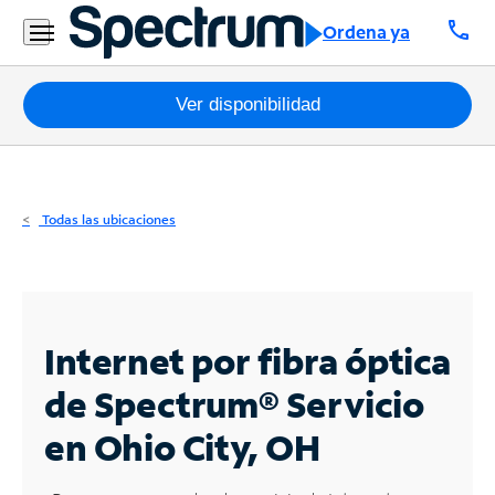
Residencial
call
Ordena ya
Business
Paquetes
Ver disponibilidad
Internet
TV
Todas las ubicaciones
Móvil
Teléfono
Residencial
Internet por fibra óptica
Business
de Spectrum®
Servicio
en Ohio City, OH
Contáctanos
Inglés