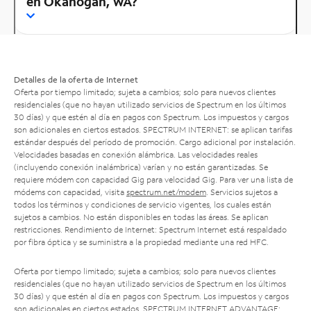
en Okanogan, WA?
Detalles de la oferta de Internet
Oferta por tiempo limitado; sujeta a cambios; solo para nuevos clientes
residenciales (que no hayan utilizado servicios de Spectrum en los últimos
30 días) y que estén al día en pagos con Spectrum. Los impuestos y cargos
son adicionales en ciertos estados. SPECTRUM INTERNET: se aplican tarifas
estándar después del período de promoción. Cargo adicional por instalación.
Velocidades basadas en conexión alámbrica. Las velocidades reales
(incluyendo conexión inalámbrica) varían y no están garantizadas. Se
requiere módem con capacidad Gig para velocidad Gig. Para ver una lista de
módems con capacidad, visita
spectrum.net/modem
. Servicios sujetos a
todos los términos y condiciones de servicio vigentes, los cuales están
sujetos a cambios. No están disponibles en todas las áreas. Se aplican
restricciones. Rendimiento de Internet: Spectrum Internet está respaldado
por fibra óptica y se suministra a la propiedad mediante una red HFC.
Oferta por tiempo limitado; sujeta a cambios; solo para nuevos clientes
residenciales (que no hayan utilizado servicios de Spectrum en los últimos
30 días) y que estén al día en pagos con Spectrum. Los impuestos y cargos
son adicionales en ciertos estados. SPECTRUM INTERNET ADVANTAGE: