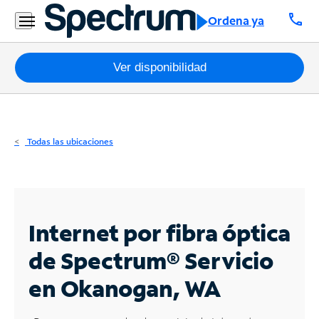
Residencial
call
Ordena ya
Business
Paquetes
Ver disponibilidad
Internet
TV
Todas las ubicaciones
Móvil
Teléfono
Residencial
Internet por fibra óptica
Business
de Spectrum®
Servicio
en Okanogan, WA
Contáctanos
Inglés