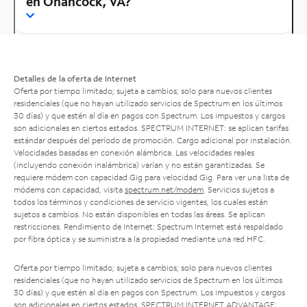
en Onancock, VA?
Detalles de la oferta de Internet
Oferta por tiempo limitado; sujeta a cambios; solo para nuevos clientes
residenciales (que no hayan utilizado servicios de Spectrum en los últimos
30 días) y que estén al día en pagos con Spectrum. Los impuestos y cargos
son adicionales en ciertos estados. SPECTRUM INTERNET: se aplican tarifas
estándar después del período de promoción. Cargo adicional por instalación.
Velocidades basadas en conexión alámbrica. Las velocidades reales
(incluyendo conexión inalámbrica) varían y no están garantizadas. Se
requiere módem con capacidad Gig para velocidad Gig. Para ver una lista de
módems con capacidad, visita
spectrum.net/modem
. Servicios sujetos a
todos los términos y condiciones de servicio vigentes, los cuales están
sujetos a cambios. No están disponibles en todas las áreas. Se aplican
restricciones. Rendimiento de Internet: Spectrum Internet está respaldado
por fibra óptica y se suministra a la propiedad mediante una red HFC.
Oferta por tiempo limitado; sujeta a cambios; solo para nuevos clientes
residenciales (que no hayan utilizado servicios de Spectrum en los últimos
30 días) y que estén al día en pagos con Spectrum. Los impuestos y cargos
son adicionales en ciertos estados. SPECTRUM INTERNET ADVANTAGE: