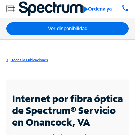
Residencial
call
Ordena ya
Business
Paquetes
Ver disponibilidad
Internet
TV
Todas las ubicaciones
Móvil
Teléfono
Residencial
Internet por fibra óptica
Business
de Spectrum®
Servicio
en Onancock, VA
Contáctanos
Inglés