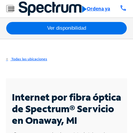
Residencial
call
Ordena ya
Business
Paquetes
Ver disponibilidad
Internet
TV
Todas las ubicaciones
Móvil
Teléfono
Residencial
Internet por fibra óptica
Business
de Spectrum®
Servicio
en Onaway, MI
Contáctanos
Inglés