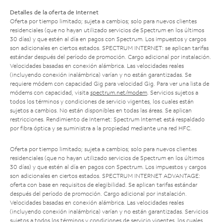
Detalles de la oferta de Internet
Oferta por tiempo limitado; sujeta a cambios; solo para nuevos clientes
residenciales (que no hayan utilizado servicios de Spectrum en los últimos
30 días) y que estén al día en pagos con Spectrum. Los impuestos y cargos
son adicionales en ciertos estados. SPECTRUM INTERNET: se aplican tarifas
estándar después del período de promoción. Cargo adicional por instalación.
Velocidades basadas en conexión alámbrica. Las velocidades reales
(incluyendo conexión inalámbrica) varían y no están garantizadas. Se
requiere módem con capacidad Gig para velocidad Gig. Para ver una lista de
módems con capacidad, visita
spectrum.net/modem
. Servicios sujetos a
todos los términos y condiciones de servicio vigentes, los cuales están
sujetos a cambios. No están disponibles en todas las áreas. Se aplican
restricciones. Rendimiento de Internet: Spectrum Internet está respaldado
por fibra óptica y se suministra a la propiedad mediante una red HFC.
Oferta por tiempo limitado; sujeta a cambios; solo para nuevos clientes
residenciales (que no hayan utilizado servicios de Spectrum en los últimos
30 días) y que estén al día en pagos con Spectrum. Los impuestos y cargos
son adicionales en ciertos estados. SPECTRUM INTERNET ADVANTAGE:
oferta con base en requisitos de elegibilidad. Se aplican tarifas estándar
después del período de promoción. Cargo adicional por instalación.
Velocidades basadas en conexión alámbrica. Las velocidades reales
(incluyendo conexión inalámbrica) varían y no están garantizadas. Servicios
sujetos a todos los términos y condiciones de servicio vigentes, los cuales