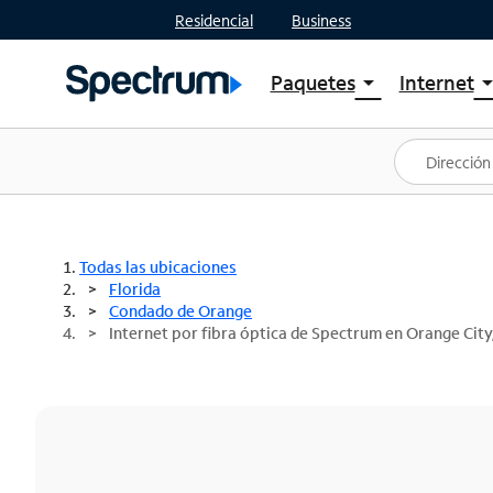
Residencial
Business
Paquetes
Internet
arrow_drop_down
arrow_drop
Ver paquetes
Spectr
Spectrum One
Planes
Mejores ofertas
Spectr
Ofertas en tu área
Intern
Todas las ubicaciones
Florida
Condado de Orange
Internet por fibra óptica de Spectrum en Orange City