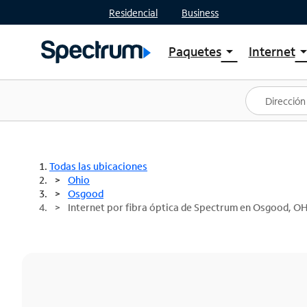
Residencial
Business
Paquetes
Internet
arrow_drop_down
arrow_drop
Ver paquetes
Spectr
Spectrum One
Planes
Mejores ofertas
Spectr
Ofertas en tu área
Intern
Todas las ubicaciones
Ohio
Osgood
Internet por fibra óptica de Spectrum en Osgood, O