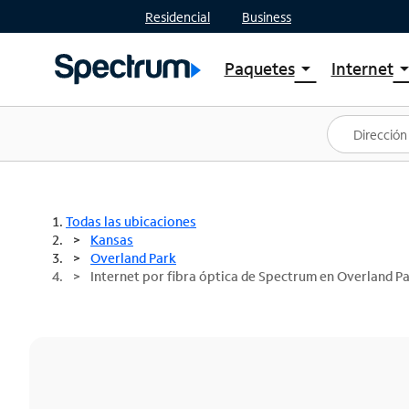
Residencial
Business
Paquetes
Internet
arrow_drop_down
arrow_drop
Ver paquetes
Spectr
Spectrum One
Planes
Mejores ofertas
Spectr
Ofertas en tu área
Intern
Todas las ubicaciones
Kansas
Overland Park
Internet por fibra óptica de Spectrum en Overland Pa