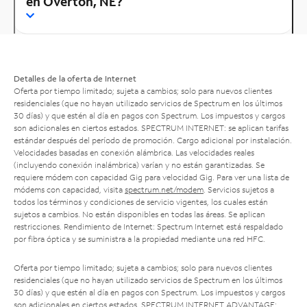
en Overton, NE?
Detalles de la oferta de Internet
Oferta por tiempo limitado; sujeta a cambios; solo para nuevos clientes
residenciales (que no hayan utilizado servicios de Spectrum en los últimos
30 días) y que estén al día en pagos con Spectrum. Los impuestos y cargos
son adicionales en ciertos estados. SPECTRUM INTERNET: se aplican tarifas
estándar después del período de promoción. Cargo adicional por instalación.
Velocidades basadas en conexión alámbrica. Las velocidades reales
(incluyendo conexión inalámbrica) varían y no están garantizadas. Se
requiere módem con capacidad Gig para velocidad Gig. Para ver una lista de
módems con capacidad, visita
spectrum.net/modem
. Servicios sujetos a
todos los términos y condiciones de servicio vigentes, los cuales están
sujetos a cambios. No están disponibles en todas las áreas. Se aplican
restricciones. Rendimiento de Internet: Spectrum Internet está respaldado
por fibra óptica y se suministra a la propiedad mediante una red HFC.
Oferta por tiempo limitado; sujeta a cambios; solo para nuevos clientes
residenciales (que no hayan utilizado servicios de Spectrum en los últimos
30 días) y que estén al día en pagos con Spectrum. Los impuestos y cargos
son adicionales en ciertos estados. SPECTRUM INTERNET ADVANTAGE: