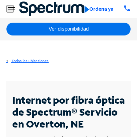
Residencial
call
Ordena ya
Business
Paquetes
Ver disponibilidad
Internet
TV
Todas las ubicaciones
Móvil
Teléfono
Residencial
Internet por fibra óptica
Business
de Spectrum®
Servicio
en Overton, NE
Contáctanos
Inglés