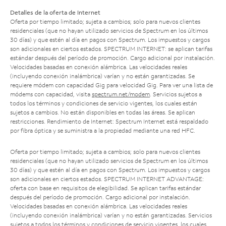
Detalles de la oferta de Internet
Oferta por tiempo limitado; sujeta a cambios; solo para nuevos clientes
residenciales (que no hayan utilizado servicios de Spectrum en los últimos
30 días) y que estén al día en pagos con Spectrum. Los impuestos y cargos
son adicionales en ciertos estados. SPECTRUM INTERNET: se aplican tarifas
estándar después del período de promoción. Cargo adicional por instalación.
Velocidades basadas en conexión alámbrica. Las velocidades reales
(incluyendo conexión inalámbrica) varían y no están garantizadas. Se
requiere módem con capacidad Gig para velocidad Gig. Para ver una lista de
módems con capacidad, visita
spectrum.net/modem
. Servicios sujetos a
todos los términos y condiciones de servicio vigentes, los cuales están
sujetos a cambios. No están disponibles en todas las áreas. Se aplican
restricciones. Rendimiento de Internet: Spectrum Internet está respaldado
por fibra óptica y se suministra a la propiedad mediante una red HFC.
Oferta por tiempo limitado; sujeta a cambios; solo para nuevos clientes
residenciales (que no hayan utilizado servicios de Spectrum en los últimos
30 días) y que estén al día en pagos con Spectrum. Los impuestos y cargos
son adicionales en ciertos estados. SPECTRUM INTERNET ADVANTAGE:
oferta con base en requisitos de elegibilidad. Se aplican tarifas estándar
después del período de promoción. Cargo adicional por instalación.
Velocidades basadas en conexión alámbrica. Las velocidades reales
(incluyendo conexión inalámbrica) varían y no están garantizadas. Servicios
sujetos a todos los términos y condiciones de servicio vigentes, los cuales