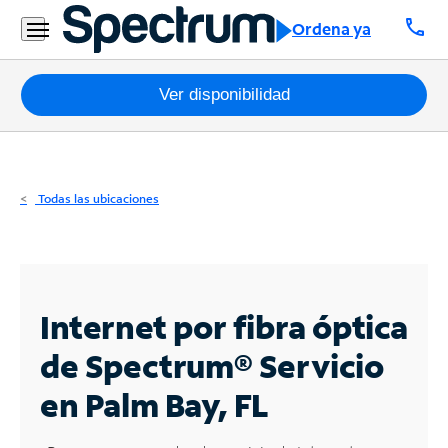
Residencial
call
Ordena ya
Business
Paquetes
Ver disponibilidad
Internet
TV
Todas las ubicaciones
Móvil
Teléfono
Residencial
Internet por fibra óptica
Business
de Spectrum®
Servicio
en Palm Bay, FL
Contáctanos
Inglés