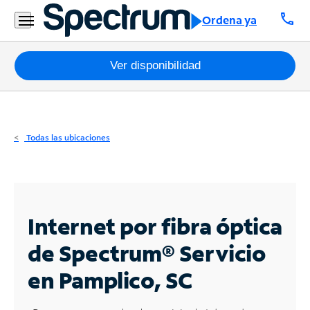
Residencial
call
Ordena ya
Business
Paquetes
Ver disponibilidad
Internet
TV
Todas las ubicaciones
Móvil
Teléfono
Residencial
Internet por fibra óptica
Business
de Spectrum®
Servicio
en Pamplico, SC
Contáctanos
Inglés