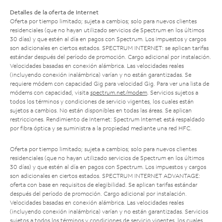
Detalles de la oferta de Internet
Oferta por tiempo limitado; sujeta a cambios; solo para nuevos clientes
residenciales (que no hayan utilizado servicios de Spectrum en los últimos
30 días) y que estén al día en pagos con Spectrum. Los impuestos y cargos
son adicionales en ciertos estados. SPECTRUM INTERNET: se aplican tarifas
estándar después del período de promoción. Cargo adicional por instalación.
Velocidades basadas en conexión alámbrica. Las velocidades reales
(incluyendo conexión inalámbrica) varían y no están garantizadas. Se
requiere módem con capacidad Gig para velocidad Gig. Para ver una lista de
módems con capacidad, visita
spectrum.net/modem
. Servicios sujetos a
todos los términos y condiciones de servicio vigentes, los cuales están
sujetos a cambios. No están disponibles en todas las áreas. Se aplican
restricciones. Rendimiento de Internet: Spectrum Internet está respaldado
por fibra óptica y se suministra a la propiedad mediante una red HFC.
Oferta por tiempo limitado; sujeta a cambios; solo para nuevos clientes
residenciales (que no hayan utilizado servicios de Spectrum en los últimos
30 días) y que estén al día en pagos con Spectrum. Los impuestos y cargos
son adicionales en ciertos estados. SPECTRUM INTERNET ADVANTAGE:
oferta con base en requisitos de elegibilidad. Se aplican tarifas estándar
después del período de promoción. Cargo adicional por instalación.
Velocidades basadas en conexión alámbrica. Las velocidades reales
(incluyendo conexión inalámbrica) varían y no están garantizadas. Servicios
sujetos a todos los términos y condiciones de servicio vigentes, los cuales