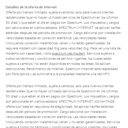
Detalles de la oferta de Internet
Oferta por tiempo limitado; sujeta a cambios; solo para nuevos clientes
residenciales (que no hayan utilizado servicios de Spectrum en los últimos
30 días) y que estén al día en pagos con Spectrum. Los impuestos y cargos
son adicionales en ciertos estados. SPECTRUM INTERNET: se aplican tarifas
estándar después del período de promoción. Cargo adicional por instalación.
Velocidades basadas en conexión alámbrica. Las velocidades reales
(incluyendo conexión inalámbrica) varían y no están garantizadas. Se
requiere módem con capacidad Gig para velocidad Gig. Para ver una lista de
módems con capacidad, visita
spectrum.net/modem
. Servicios sujetos a
todos los términos y condiciones de servicio vigentes, los cuales están
sujetos a cambios. No están disponibles en todas las áreas. Se aplican
restricciones. Rendimiento de Internet: Spectrum Internet está respaldado
por fibra óptica y se suministra a la propiedad mediante una red HFC.
Oferta por tiempo limitado; sujeta a cambios; solo para nuevos clientes
residenciales (que no hayan utilizado servicios de Spectrum en los últimos
30 días) y que estén al día en pagos con Spectrum. Los impuestos y cargos
son adicionales en ciertos estados. SPECTRUM INTERNET ADVANTAGE:
oferta con base en requisitos de elegibilidad. Se aplican tarifas estándar
después del período de promoción. Cargo adicional por instalación.
Velocidades basadas en conexión alámbrica. Las velocidades reales
(incluyendo conexión inalámbrica) varían y no están garantizadas. Servicios
sujetos a todos los términos y condiciones de servicio vigentes, los cuales