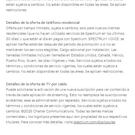
están sujetos a cambios. No están disponibles en todas las áreas. Se aplican
restricciones.
Detalles de la oferta de teléfono residencial
Oferta por tiempo limitado; sujeta a cambios; solo para nuevos clientes
residenciales (que no hayan utilizado servicios de Spectrum en los últimos
30 días) y que estén al día en pagos con Spectrum. SPECTRUM VOICE: se
aplican tarifas estándar después del período de promoción o si no se
mantienen los servicios elegibles. Cargo adicional por instalación. Las
llamadas ilimitadas incluyen llamadas en Estados Unidos, Canadá, México,
Puerto Rico, Guam, las Islas Vírgenes y más. Servicios sujetos a todos los
términos y condiciones de servicio vigentes, los cuales están sujetos a
cambios. No están disponibles en todas las áreas. Se aplican restricciones.
Detalles de la oferta de TV por cable
Puede solicitarse la activación de una nueva suscripción para ver contenido a
través de cada aplicación de streaming. Esto no reemplaza las suscripciones
existentes; esas se administrarán por separado. Servicios sujetos a todos los
términos y condiciones de servicio vigentes, los cuales están sujetos a
cambios. ©2025 Charter Communications. Todas las demás marcas
comerciales y los logotipos presentes aquí son propiedad de sus respectivos
titulares. Para conocer más detalles, visita
spectrum.com/disclosures
.