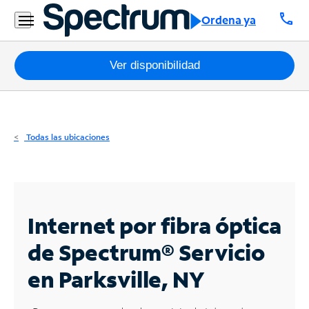
Residencial
call
Ordena ya
Business
Paquetes
Ver disponibilidad
Internet
TV
Todas las ubicaciones
Móvil
Teléfono
Residencial
Internet por fibra óptica
Business
de Spectrum®
Servicio
en Parksville, NY
Contáctanos
Inglés