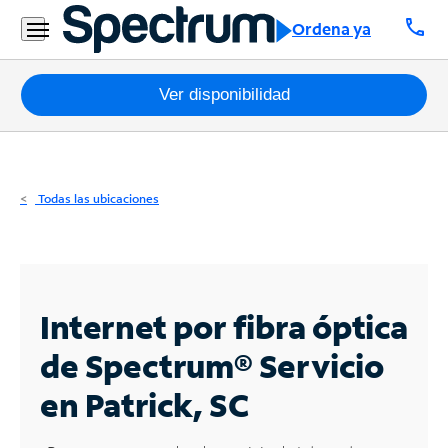
Residencial
call
Ordena ya
Business
Paquetes
Ver disponibilidad
Internet
TV
Todas las ubicaciones
Móvil
Teléfono
Residencial
Internet por fibra óptica
Business
de Spectrum®
Servicio
en Patrick, SC
Contáctanos
Inglés