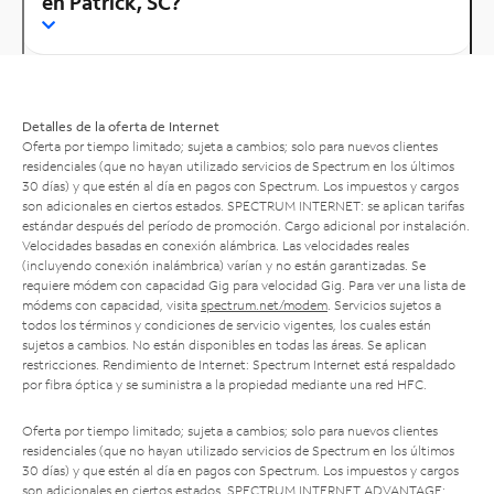
en Patrick, SC?
Detalles de la oferta de Internet
Oferta por tiempo limitado; sujeta a cambios; solo para nuevos clientes
residenciales (que no hayan utilizado servicios de Spectrum en los últimos
30 días) y que estén al día en pagos con Spectrum. Los impuestos y cargos
son adicionales en ciertos estados. SPECTRUM INTERNET: se aplican tarifas
estándar después del período de promoción. Cargo adicional por instalación.
Velocidades basadas en conexión alámbrica. Las velocidades reales
(incluyendo conexión inalámbrica) varían y no están garantizadas. Se
requiere módem con capacidad Gig para velocidad Gig. Para ver una lista de
módems con capacidad, visita
spectrum.net/modem
. Servicios sujetos a
todos los términos y condiciones de servicio vigentes, los cuales están
sujetos a cambios. No están disponibles en todas las áreas. Se aplican
restricciones. Rendimiento de Internet: Spectrum Internet está respaldado
por fibra óptica y se suministra a la propiedad mediante una red HFC.
Oferta por tiempo limitado; sujeta a cambios; solo para nuevos clientes
residenciales (que no hayan utilizado servicios de Spectrum en los últimos
30 días) y que estén al día en pagos con Spectrum. Los impuestos y cargos
son adicionales en ciertos estados. SPECTRUM INTERNET ADVANTAGE: