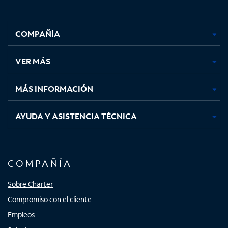
Facebook,
Instagram,
Youtube,
X,
se
se
se
se
COMPAÑÍA
abre
abre
abre
abre
en
en
en
en
una
una
una
una
VER MÁS
pestaña
pestaña
pestaña
pestaña
nueva
nueva
nueva
nueva
MÁS INFORMACIÓN
AYUDA Y ASISTENCIA TÉCNICA
COMPAÑÍA
Sobre Charter
Compromiso con el cliente
Empleos