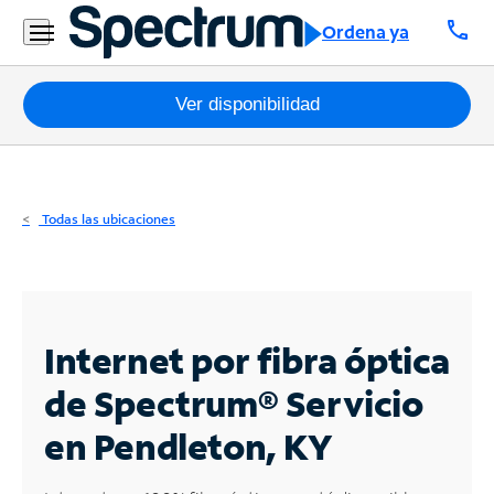
Residencial
call
Ordena ya
Business
Paquetes
Ver disponibilidad
Internet
TV
Todas las ubicaciones
Móvil
Teléfono
Residencial
Internet por fibra óptica
Business
de Spectrum®
Servicio
en Pendleton, KY
Contáctanos
Inglés