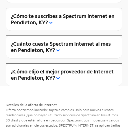
¿Cómo te suscribes a Spectrum Internet en
Pendleton, KY?
¿Cuánto cuesta Spectrum Internet al mes
en Pendleton, KY?
¿Cómo elijo el mejor proveedor de Internet
en Pendleton, KY?
Detalles de la oferta de Internet
Oferta por tiempo limitado; sujeta a cambios; solo para nuevos clientes
residenciales (que no hayan utilizado servicios de Spectrum en los últimos
30 días) y que estén al día en pagos con Spectrum. Los impuestos y cargos
son adicionales en ciertos estados. SPECTRUM INTERNET: se aplican tarifas