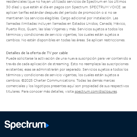
residenciales (que no hayan utilizado servicios de Spectrum en los últimos
30 días) y que estén al día en pagos con Spectrum. SPECTRUM VOICE: se
aplican tarifas estándar después del período de promoción o si no se
mantienen los servicios elegibles. Cargo adicional por instalación. Las
llamadas ilimitadas incluyen llamadas en Estados Unidos, Canadá, México,
Puerto Rico, Guam, las Islas Vírgenes y más. Servicios sujetos a todos los
términos y condiciones de servicio vigentes, los cuales están sujetos a
cambios. No están disponibles en todas las áreas. Se aplican restricciones.
Detalles de la oferta de TV por cable
Puede solicitarse la activación de una nueva suscripción para ver contenido a
través de cada aplicación de streaming. Esto no reemplaza las suscripciones
existentes; esas se administrarán por separado. Servicios sujetos a todos los
términos y condiciones de servicio vigentes, los cuales están sujetos a
cambios. ©2025 Charter Communications. Todas las demás marcas
comerciales y los logotipos presentes aquí son propiedad de sus respectivos
titulares. Para conocer más detalles, visita
spectrum.com/disclosures
.