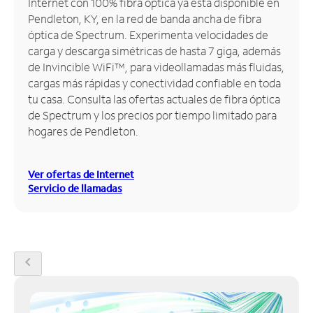
Internet con 100% fibra óptica ya está disponible en
Pendleton, KY, en la red de banda ancha de fibra
Administrar
óptica de Spectrum. Experimenta velocidades de
cuenta
carga y descarga simétricas de hasta 7 giga, además
Encuentra
de Invincible WiFi™, para videollamadas más fluidas,
una
cargas más rápidas y conectividad confiable en toda
tienda
tu casa. Consulta las ofertas actuales de fibra óptica
de Spectrum y los precios por tiempo limitado para
hogares de Pendleton.
Ver ofertas de Internet
Servicio de llamadas
chevron_left