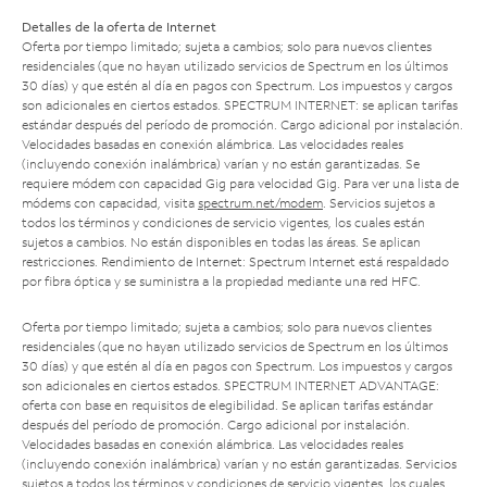
Detalles de la oferta de Internet
Oferta por tiempo limitado; sujeta a cambios; solo para nuevos clientes
residenciales (que no hayan utilizado servicios de Spectrum en los últimos
30 días) y que estén al día en pagos con Spectrum. Los impuestos y cargos
son adicionales en ciertos estados. SPECTRUM INTERNET: se aplican tarifas
estándar después del período de promoción. Cargo adicional por instalación.
Velocidades basadas en conexión alámbrica. Las velocidades reales
(incluyendo conexión inalámbrica) varían y no están garantizadas. Se
requiere módem con capacidad Gig para velocidad Gig. Para ver una lista de
módems con capacidad, visita
spectrum.net/modem
. Servicios sujetos a
todos los términos y condiciones de servicio vigentes, los cuales están
sujetos a cambios. No están disponibles en todas las áreas. Se aplican
restricciones. Rendimiento de Internet: Spectrum Internet está respaldado
por fibra óptica y se suministra a la propiedad mediante una red HFC.
Oferta por tiempo limitado; sujeta a cambios; solo para nuevos clientes
residenciales (que no hayan utilizado servicios de Spectrum en los últimos
30 días) y que estén al día en pagos con Spectrum. Los impuestos y cargos
son adicionales en ciertos estados. SPECTRUM INTERNET ADVANTAGE:
oferta con base en requisitos de elegibilidad. Se aplican tarifas estándar
después del período de promoción. Cargo adicional por instalación.
Velocidades basadas en conexión alámbrica. Las velocidades reales
(incluyendo conexión inalámbrica) varían y no están garantizadas. Servicios
sujetos a todos los términos y condiciones de servicio vigentes, los cuales