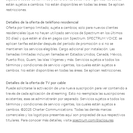
están sujetos a cambios. No están disponibles en todas las áreas. Se aplican
restricciones.
Detalles de la oferta de teléfono residencial
Oferta por tiempo limitado; sujeta a cambios; solo para nuevos clientes
residenciales (que no hayan utilizado servicios de Spectrum en los últimos
30 días) y que estén al día en pagos con Spectrum. SPECTRUM VOICE: se
aplican tarifas estándar después del período de promoción o si no se
mantienen los servicios elegibles. Cargo adicional por instalación. Las
llamadas ilimitadas incluyen llamadas en Estados Unidos, Canadá, México,
Puerto Rico, Guam, las Islas Vírgenes y más. Servicios sujetos a todos los
términos y condiciones de servicio vigentes, los cuales están sujetos a
cambios. No están disponibles en todas las áreas. Se aplican restricciones.
Detalles de la oferta de TV por cable
Puede solicitarse la activación de una nueva suscripción para ver contenido a
través de cada aplicación de streaming. Esto no reemplaza las suscripciones
existentes; esas se administrarán por separado. Servicios sujetos a todos los
términos y condiciones de servicio vigentes, los cuales están sujetos a
cambios. ©2025 Charter Communications. Todas las demás marcas
comerciales y los logotipos presentes aquí son propiedad de sus respectivos
titulares. Para conocer más detalles, visita
spectrum.com/disclosures
.