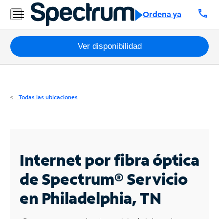
Residencial
call
Ordena ya
Business
Paquetes
Ver disponibilidad
Internet
TV
Todas las ubicaciones
Móvil
Teléfono
Residencial
Internet por fibra óptica
Business
de Spectrum®
Servicio
en Philadelphia, TN
Contáctanos
Inglés