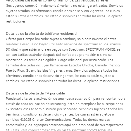
Velocidades basadas en conexión alámbrica. Las velocidades reales
(incluyendo conexión inalámbrica) varían y no están garantizadas. Servicios
sujetos a todos los términos y condiciones de servicio vigentes, los cuales
están sujetos a cambios. No están disponibles en todas las áreas. Se aplican
restricciones.
Detalles de la oferta de teléfono residencial
Oferta por tiempo limitado; sujeta a cambios; solo para nuevos clientes
residenciales (que no hayan utilizado servicios de Spectrum en los últimos
30 días) y que estén al día en pagos con Spectrum. SPECTRUM VOICE: se
aplican tarifas estándar después del período de promoción o si no se
mantienen los servicios elegibles. Cargo adicional por instalación. Las
llamadas ilimitadas incluyen llamadas en Estados Unidos, Canadá, México,
Puerto Rico, Guam, las Islas Vírgenes y más. Servicios sujetos a todos los
términos y condiciones de servicio vigentes, los cuales están sujetos a
cambios. No están disponibles en todas las áreas. Se aplican restricciones.
Detalles de la oferta de TV por cable
Puede solicitarse la activación de una nueva suscripción para ver contenido a
través de cada aplicación de streaming. Esto no reemplaza las suscripciones
existentes; esas se administrarán por separado. Servicios sujetos a todos los
términos y condiciones de servicio vigentes, los cuales están sujetos a
cambios. ©2025 Charter Communications. Todas las demás marcas
comerciales y los logotipos presentes aquí son propiedad de sus respectivos
titulares. Para conocer más detalles, visita
spectrum.com/disclosures
.