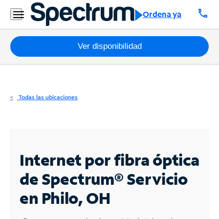
Residencial
call
Ordena ya
Business
Paquetes
Ver disponibilidad
Internet
TV
Todas las ubicaciones
Móvil
Teléfono
Residencial
Internet por fibra óptica
Business
de Spectrum®
Servicio
en Philo, OH
Contáctanos
Inglés