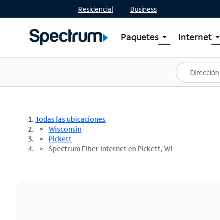
Residencial
Business
Paquetes
Internet
arrow_drop_down
arrow_drop
Ver paquetes
Spectr
Spectrum One
Planes
Mejores ofertas
Spectr
Ofertas en tu área
Intern
Todas las ubicaciones
Wisconsin
Pickett
Spectrum Fiber Internet en Pickett, WI