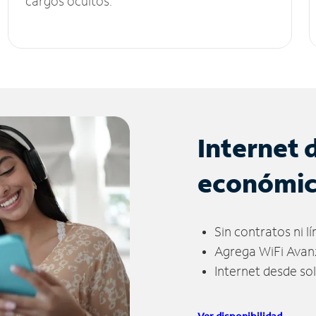
cargos ocultos.
Internet 
económi
Sin contratos ni l
Agrega WiFi Avan
Internet desde so