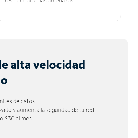
residencial de las amenazas.
de alta velocidad
co
ímites de datos
zado y aumenta la seguridad de tu red
lo $30 al mes