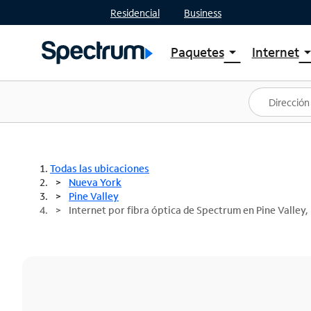
Residencial
Business
Paquetes
Internet
arrow_drop_down
arrow_drop
Ver paquetes
Spectr
Spectrum One
Planes
Mejores ofertas
Spectr
Ofertas en tu área
Intern
Todas las ubicaciones
Nueva York
Pine Valley
Internet por fibra óptica de Spectrum en Pine Valley,